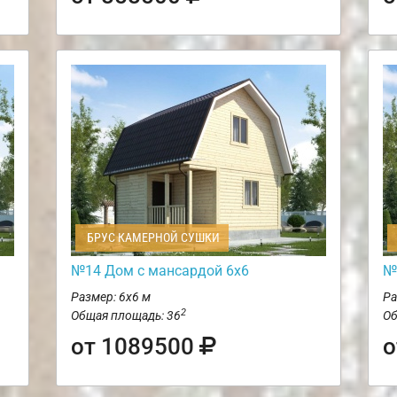
БРУС КАМЕРНОЙ СУШКИ
№14 Дом с мансардой 6х6
№
Размер: 6х6 м
Ра
2
Общая площадь: 36
Об
от 1089500
о