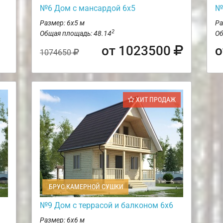
№6 Дом с мансардой 6х5
№
Размер: 6х5 м
Ра
2
Общая площадь: 48.14
Об
от 1023500
о
1074650
ХИТ ПРОДАЖ
БРУС КАМЕРНОЙ СУШКИ
№9 Дом с террасой и балконом 6х6
Размер: 6х6 м