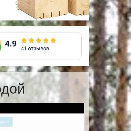
4.9
41
отзывов
рдой
расой