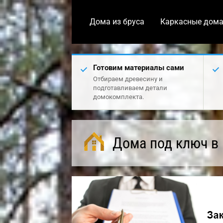
Дома из бруса
Каркасные дом
Готовим материалы сами
Отбираем древесину и
подготавливаем детали
домокомплекта.
Дома под ключ в