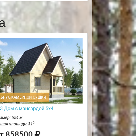
а
БРУС КАМЕРНОЙ СУШКИ
3 Дом с мансардой 5х4
змер: 5х4 м
2
щая площадь: 31
т 858500