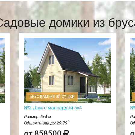
Садовые домики из брус
БРУС КАМЕРНОЙ СУШКИ
№2 Дом с мансардой 5х4
№
Размер: 5х4 м
Ра
2
Общая площадь: 29.79
Об
от 858500
о