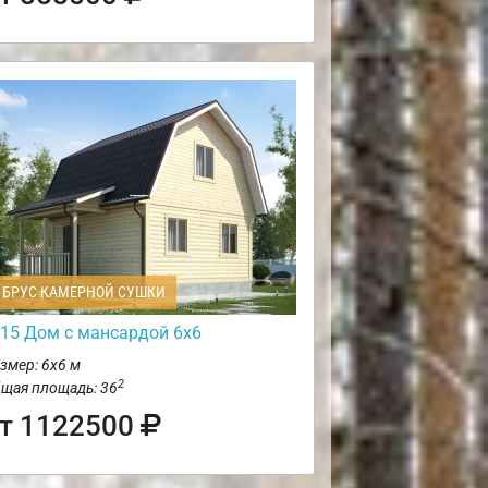
БРУС КАМЕРНОЙ СУШКИ
15 Дом с мансардой 6х6
змер: 6х6 м
2
щая площадь: 36
т 1122500