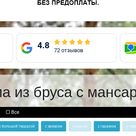
4.8
72
отзывов
а из бруса с манса
Все
с большой террасой
с эркером
с сауной
с гаражом
с тер