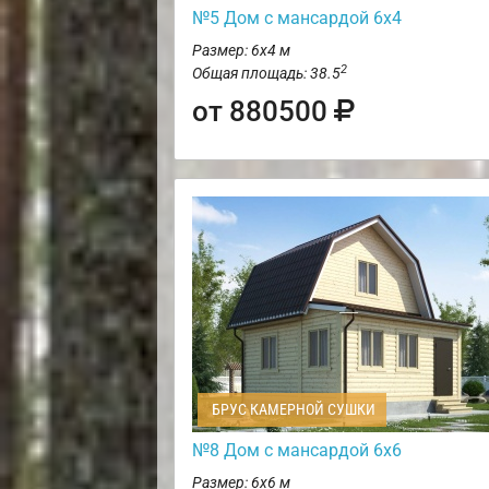
№5 Дом с мансардой 6х4
Размер: 6х4 м
2
Общая площадь: 38.5
от 880500
БРУС КАМЕРНОЙ СУШКИ
№8 Дом с мансардой 6х6
Размер: 6х6 м