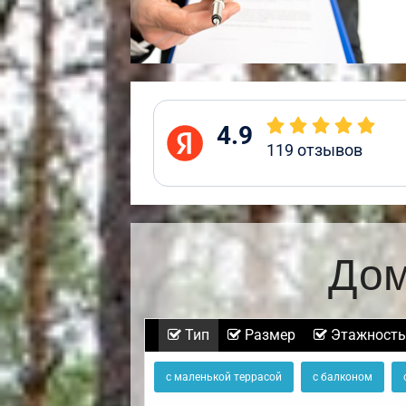
4.9
119
отзывов
Дом
Тип
Размер
Этажность
с маленькой террасой
с балконом