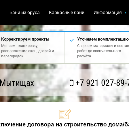
а
Бани из бруса
Каркасные бани
Информация
Корректируем проекты
Уточняем комплектацию
Меняем планировку,
Сверяем материалы и состав
расположение окон, дверей и
работ до окончательного
перегородок.
расчёта.
 Мытищах
+7 921 027-89-