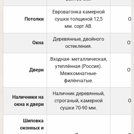
Евровагонка камерной
Потолки
сушки толщиной 12,5
От
мм. сорт АВ.
Деревянные, двойного
Окна
От
остекления.
Входная- металлическая,
утеплённая (Россия).
Двери
От
Межкомнатные-
филёнчатые.
Наличник деревянный,
Наличники на
строганый, камерной
От
окна и двери
сушки 70-90 мм.
Шиповка
оконных и