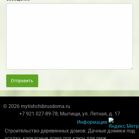
Отправить
© 2026 mytishchibrusdoma.ru
+7 921 027-89-78; Мытищи, ул. Летная, д. 17
Информация
Строительство деревянных домов: Дачные домики под
усадку, каркасные дома под ключ для пмж.