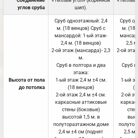
Соединение
«Тёплый угол» (коренной
«Тёплый 
углов сруба
шип).
Сруб одноэтажный: 2,4
Сруб од
м. (18 венцов) Сруб с
м. (18
мансардой: 1-ый этаж-
мансард
2,4 м. (18 венцов)
2,5 м
2-ой этаж (мансарда)- 2,3
2-ой этаж
м.
Сруб в полтора и два
Сруб в
этажа:
Высота от пола
1-ый этаж 2,4 м ±4 см.
1-ый эт
до потолка
(18 венцов)
(1
2-ой этаж 2,4 м ±4 см.
2-ой эт
каркасные аттиковые
каркас
стены (боковые)
стен
высотой 1,5 м. в
высо
полутораэтажном доме
полутор
2,4 м ±4 см (поднят
2,5 м 