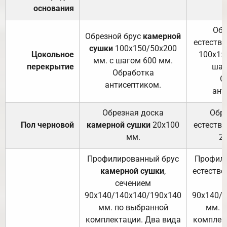
основания
Обр
Обрезной брус
камерной
естеств
сушки
100х150/50х200
Цокольное
100х15
мм. с шагом 600 мм.
перекрытие
шаг
Обработка
О
антисептиком.
ант
Обрезная доска
Обр
Пол черновой
камерной сушки
20х100
естеств
мм.
2
Профилированный брус
Профили
камерной сушки
,
естестве
сечением
с
90х140/140х140/190х140
90х140/
мм. по выбранной
мм. 
комплектации. Два вида
комплек