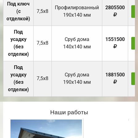
Под ключ
Профилированный
2805500
(с
7,5х8
190х140 мм
отделкой)
Под
усадку
Cруб дома
1551500
7,5х8
(без
140х140 мм
отделки)
Под
усадку
Cруб дома
1881500
7,5х8
(без
190х140 мм
отделки)
Наши работы