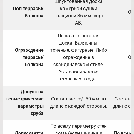
Шпунтованная доска
Пол террасы/
камерной сушки
От
балкона
толщиной 36 мм. сорт
АВ.
Перила- строганая
доска. Балясины-
Ограждение
точеные, фигурные. Либо
террасы/
ограждение в
От
балкона
скандинавском стиле.
Устанавливаются
ступени у входа.
Допуск на
геометрические
Составляет +/- 50 мм по
Составля
параметры
длине с каждой стороны.
длине с 
сруба
По всему периметру стен
Допускается
дома (если ширина и
По всему