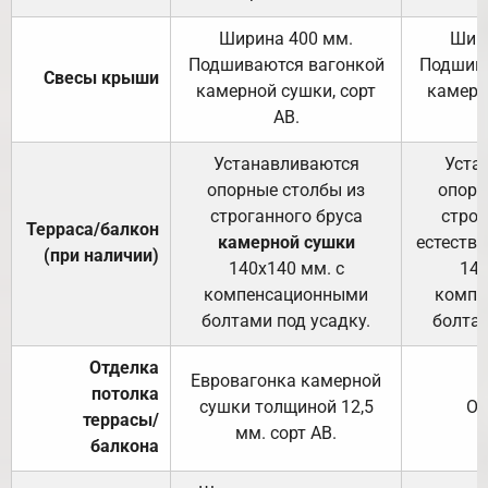
Ширина 400 мм.
Шир
Подшиваются вагонкой
Подшива
Свесы крыши
камерной сушки, сорт
камерн
АВ.
Устанавливаются
Уста
опорные столбы из
опорн
строганного бруса
строг
Терраса/балкон
камерной сушки
естеств
(при наличии)
140х140 мм. с
140
компенсационными
компе
болтами под усадку.
болтам
Отделка
Евровагонка камерной
потолка
сушки толщиной 12,5
От
террасы/
мм. сорт АВ.
балкона