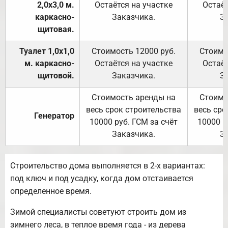
2,0х3,0 м.
Остаётся на участке
Остаёт
каркасно-
Заказчика.
З
щитовая.
Туалет 1,0х1,0
Стоимость 12000 руб.
Стоимо
м. каркасно-
Остаётся на участке
Остаёт
щитовой.
Заказчика.
З
Стоимость аренды на
Стоимо
весь срок строительства
весь сро
Генератор
10000 руб. ГСМ за счёт
10000 р
Заказчика.
З
Строительство дома выполняется в 2-х вариантах:
под ключ и под усадку, когда дом отстаивается
определенное время.
Зимой специалисты советуют строить дом из
зимнего леса, в теплое время года - из дерева