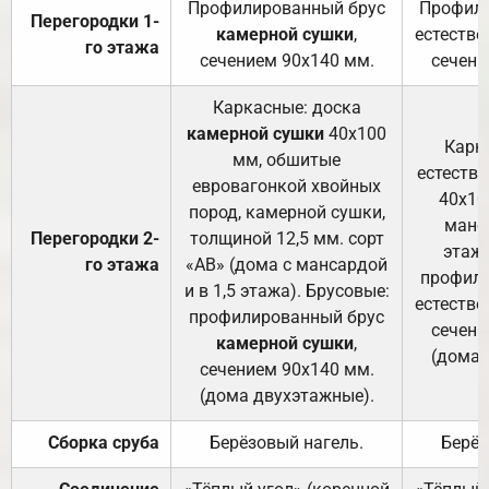
Профилированный брус
Профили
Перегородки 1-
камерной сушки
,
естестве
го этажа
сечением 90х140 мм.
сечени
Каркасные: доска
камерной сушки
40х100
Карк
мм, обшитые
естеств
евровагонкой хвойных
40х10
пород, камерной сушки,
манса
Перегородки 2-
толщиной 12,5 мм. сорт
этажа
го этажа
«АВ» (дома с мансардой
профили
и в 1,5 этажа). Брусовые:
естестве
профилированный брус
сечени
камерной сушки
,
(дома 
сечением 90х140 мм.
(дома двухэтажные).
Сборка сруба
Берёзовый нагель.
Берёз