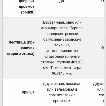
дверных
Да.
От
проёмов
(ройки)
Деревянная, одно или
двухмаршевая. Перила-
заводские резные,
балясины- заводские
Лестница (при
точеные,
наличии
От
устанавливаются
второго этажа)
стартовые точёные
столбы. Ступени 40х200
мм. Тетива лестницы-
90х140 мм.
Двускатная, ломаная
Двуска
или вальмовая в
или 
Крыша
соответствии с
соо
проектом.
п