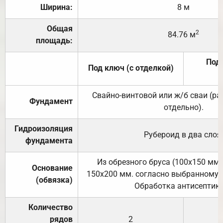
Ширина:
8 м
Общая
2
84.76 м
площадь:
Под 
Под ключ (с отделкой)
Свайно-винтовой или ж/б сваи (р
Фундамент
отдельно).
Гидроизоляция
Рубероид в два слоя
фундамента
Из обрезного бруса (100х150 мм.
Основание
150х200 мм. согласно выбранному с
(обвязка)
Обработка антисептик
Количество
рядов
2