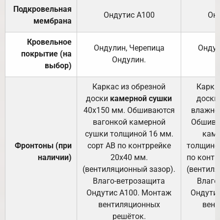
Подкровельная
Ондутис А100
Он
мембрана
Кровельное
Ондулин, Черепица
Ондул
покрытие (на
Ондулин.
выбор)
Каркас из обрезной
Карка
доски
камерной сушки
доски
40х150 мм. Обшиваются
влажно
вагонкой камерной
Обшива
сушки толщиной 16 мм.
каме
Фронтоны (при
сорт АВ по контррейке
толщиной
наличии)
20х40 мм.
по контр
(вентиляционный зазор).
(вентиля
Влаго-ветрозащита
Влаго
Ондутис А100. Монтаж
Ондути
вентиляционных
вент
решёток.