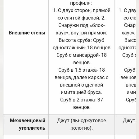
профиля:
п
1. С двух сторон, прямой
1. С дву
со снятой фаской. 2.
со сня
Снаружи под «блок-
Снару
Внешние стены
хаус», внутри прямой.
хаус», 
Высота сруба: Сруб
Высот
одноэтажный- 18 венцов
одноэта
Сруб с мансардой- 18
Сруб с
венцов
Сруб в 1,5 этажа- 18
Сруб в
венцов, далее каркас с
венцов,
внешней отделкой
внеш
имитацией бруса.
имит
Сруб в 2 этажа- 37
Сруб 
венцов
Межвенцовый
Джут (льноджутовое
Джут 
утеплитель
полотно).
п