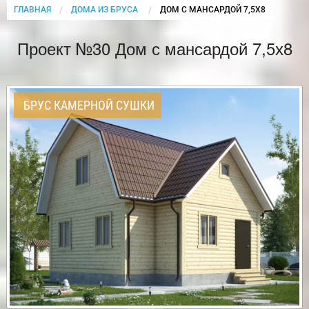
ГЛАВНАЯ
ДОМА ИЗ БРУСА
CURRENT:
ДОМ С МАНСАРДОЙ 7,5Х8
Проект №30 Дом с мансардой 7,5х8
БРУС КАМЕРНОЙ СУШКИ