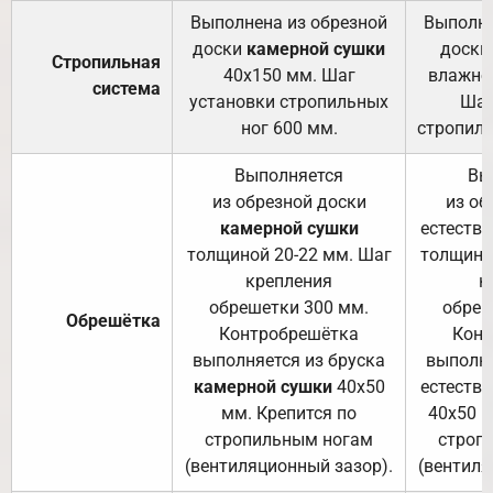
Выполнена из обрезной
Выполне
доски
камерной сушки
доски
Стропильная
40х150 мм. Шаг
влажно
система
установки стропильных
Шаг
ног 600 мм.
стропиль
Выполняется
Вы
из обрезной доски
из об
камерной сушки
естеств
толщиной 20-22 мм. Шаг
толщино
крепления
к
обрешетки 300 мм.
обреш
Обрешётка
Контробрешётка
Конт
выполняется из бруска
выполня
камерной сушки
40х50
естеств
мм. Крепится по
40х50 м
стропильным ногам
строп
(вентиляционный зазор).
(вентиля