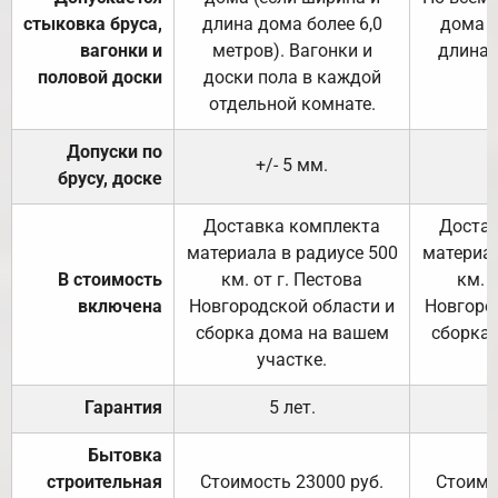
стыковка бруса,
длина дома более 6,0
дома (
вагонки и
метров). Вагонки и
длина 
половой доски
доски пола в каждой
отдельной комнате.
Допуски по
+/- 5 мм.
брусу, доске
Доставка комплекта
Достав
материала в радиусе 500
материал
В стоимость
км. от г. Пестова
км. 
включена
Новгородской области и
Новгоро
сборка дома на вашем
сборка
участке.
Гарантия
5 лет.
Бытовка
строительная
Стоимость 23000 руб.
Стоимо