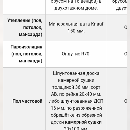
брусом на 18 венцов) в
брусом 
двухэтажном доме.
двухэ
Утепление (пол,
Минеральная вата
Knauf
потолок,
От
150
мм.
мансарда)
Пароизоляция
(пол, потолок,
Ондутис
R70
.
От
мансарда)
Шпунтованная доска
камерной сушки
толщиной 36 мм. сорт
АВ. по рейке 20х40 мм.
Пол чистовой
либо шпунтованная ДСП
От
16 мм. по разряженной
обрешётке из обрезной
доски
камерной сушки
20х100 мм.