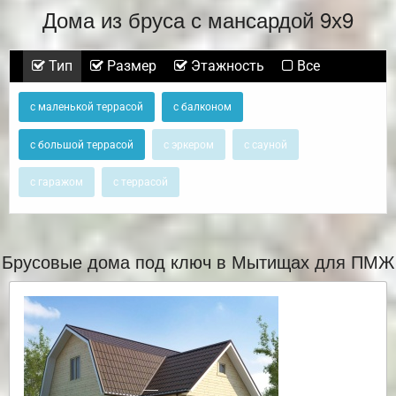
Дома из бруса с мансардой 9х9
Тип
Размер
Этажность
Все
с маленькой террасой
с балконом
с большой террасой
с эркером
с сауной
с гаражом
с террасой
Брусовые дома под ключ в Мытищах для ПМЖ