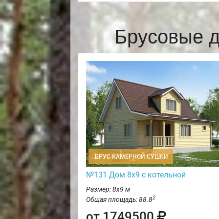
Брусовые 
БРУС КАМЕРНОЙ СУШКИ
№131 Дом 8х9 с котельной
Размер: 8х9 м
2
Общая площадь: 88.8
от 1749500