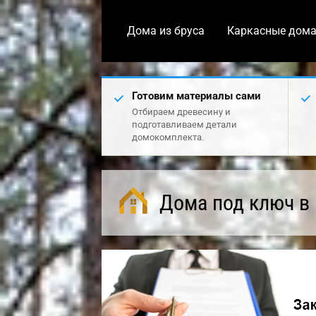
Дома из бруса
Каркасные дом
Готовим материалы сами
Отбираем древесину и
подготавливаем детали
домокомплекта.
Дома под ключ в