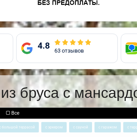
4.8
63
отзывов
из бруса с мансард
Все
с большой террасой
с эркером
с сауной
с гаражом
с тер