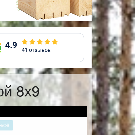
4.9
41
отзывов
ой 8х9
расой