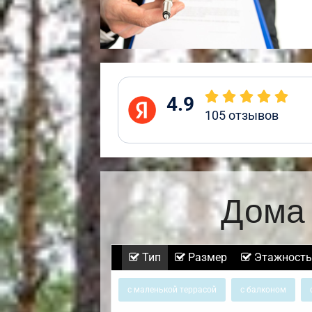
4.9
105
отзывов
Дома 
Тип
Размер
Этажность
с маленькой террасой
с балконом