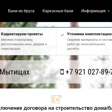
а
Бани из бруса
Каркасные бани
Информация
Корректируем проекты
Уточняем комплектацию
Меняем планировку,
Сверяем материалы и состав
расположение окон, дверей и
работ до окончательного
перегородок.
расчёта.
 Мытищах
+7 921 027-89-