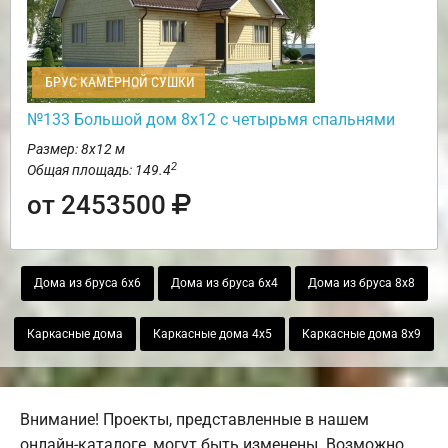
БРУС КАМЕРНОЙ СУШКИ
№133 Большой дом 8х12 с четырьмя спальнями
Размер: 8х12 м
2
Общая площадь: 149.4
от 2453500
Дома из бруса 6х6
Дома из бруса 6х4
Дома из бруса 8х8
Каркасные дома
Каркасные дома 4х5
Каркасные дома 8х9
Внимание! Проекты, представленные в нашем
онлайн-каталоге, могут быть изменены. Возможно