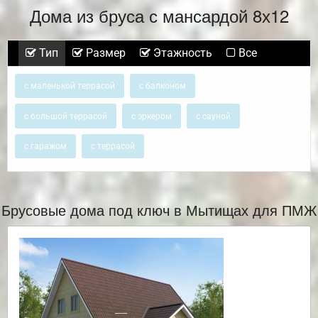
Дома из бруса с мансардой 8х12
Тип
Размер
Этажность
Все
с маленькой террасой
с балконом
с большой террасой
с эркером
с сауной
с гаражом
с террасой
Брусовые дома под ключ в Мытищах для ПМЖ