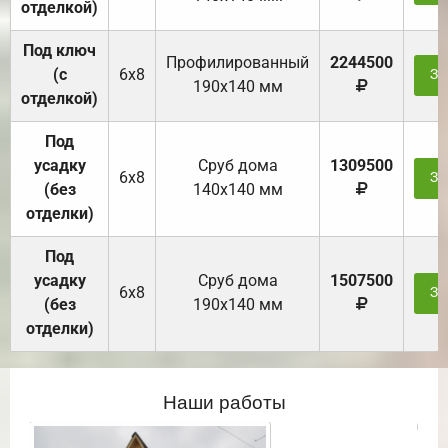
отделкой)
Под ключ
Профилированный
2244500
(с
6х8
За
190х140 мм
отделкой)
Под
усадку
Cруб дома
1309500
6х8
За
(без
140х140 мм
отделки)
Под
усадку
Cруб дома
1507500
6х8
За
(без
190х140 мм
отделки)
Наши работы