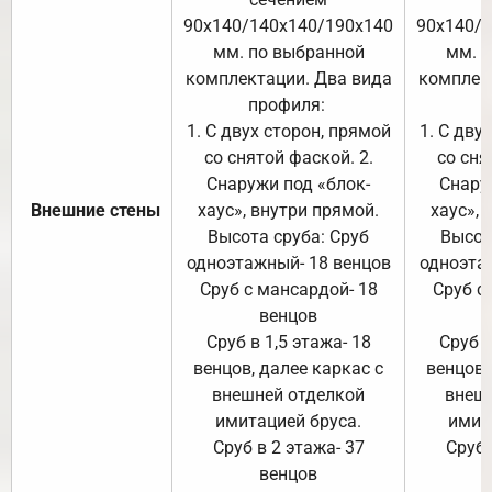
90х140/140х140/190х140
90х140/
мм. по выбранной
мм. 
комплектации. Два вида
комплек
профиля:
п
1. С двух сторон, прямой
1. С дву
со снятой фаской. 2.
со сня
Снаружи под «блок-
Снару
Внешние стены
хаус», внутри прямой.
хаус», 
Высота сруба: Сруб
Высот
одноэтажный- 18 венцов
одноэта
Сруб с мансардой- 18
Сруб с
венцов
Сруб в 1,5 этажа- 18
Сруб в
венцов, далее каркас с
венцов,
внешней отделкой
внеш
имитацией бруса.
имит
Сруб в 2 этажа- 37
Сруб 
венцов