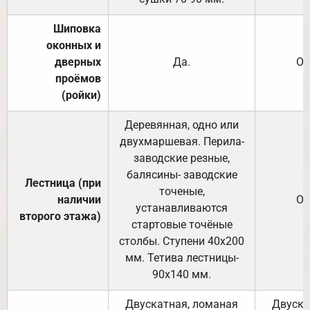
Шиповка
оконных и
дверных
Да.
От
проёмов
(ройки)
Деревянная, одно или
двухмаршевая. Перила-
заводские резные,
балясины- заводские
Лестница (при
точеные,
наличии
От
устанавливаются
второго этажа)
стартовые точёные
столбы. Ступени 40х200
мм. Тетива лестницы-
90х140 мм.
Двускатная, ломаная
Двуска