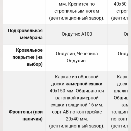
мм. Крепится по
40х50 м
стропильным ногам
строп
(вентиляционный зазор).
(вентиля
Подкровельная
Ондутис А100
Он
мембрана
Кровельное
Ондулин, Черепица
Ондул
покрытие (на
Ондулин.
выбор)
Каркас из обрезной
Карка
доски
камерной сушки
доски
40х150 мм. Обшиваются
влажно
вагонкой камерной
Обшива
сушки толщиной 16 мм.
каме
Фронтоны (при
сорт АВ по контррейке
толщиной
наличии)
20х40 мм.
по контр
(вентиляционный зазор).
(вентиля