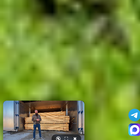
🔇
⛶
✖