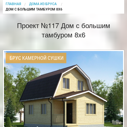
ГЛАВНАЯ
ДОМА ИЗ БРУСА
CURRENT:
ДОМ С БОЛЬШИМ ТАМБУРОМ 8Х6
Проект №117 Дом с большим
тамбуром 8х6
БРУС КАМЕРНОЙ СУШКИ