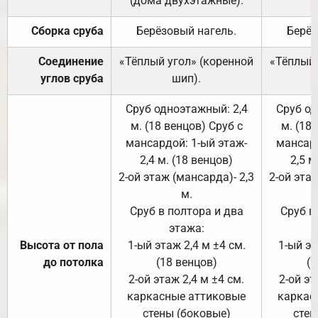
(дома двухэтажные).
Сборка сруба
Берёзовый нагель.
Берёз
Соединение
«Тёплый угол» (коренной
«Тёплый 
углов сруба
шип).
Сруб одноэтажный: 2,4
Сруб од
м. (18 венцов) Сруб с
м. (18
мансардой: 1-ый этаж-
мансард
2,4 м. (18 венцов)
2,5 м
2-ой этаж (мансарда)- 2,3
2-ой этаж
м.
Сруб в полтора и два
Сруб в
этажа:
Высота от пола
1-ый этаж 2,4 м ±4 см.
1-ый эт
до потолка
(18 венцов)
(1
2-ой этаж 2,4 м ±4 см.
2-ой эт
каркасные аттиковые
каркас
стены (боковые)
стен