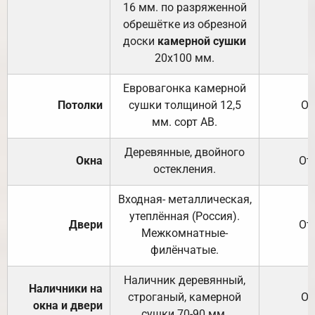
16 мм. по разряженной
обрешётке из обрезной
доски
камерной сушки
20х100 мм.
Евровагонка камерной
Потолки
сушки толщиной 12,5
От
мм. сорт АВ.
Деревянные, двойного
Окна
От
остекления.
Входная- металлическая,
утеплённая (Россия).
Двери
От
Межкомнатные-
филёнчатые.
Наличник деревянный,
Наличники на
строганый, камерной
От
окна и двери
сушки 70-90 мм.