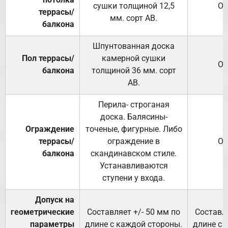
сушки толщиной 12,5
От
террасы/
мм. сорт АВ.
балкона
Шпунтованная доска
Пол террасы/
камерной сушки
От
балкона
толщиной 36 мм. сорт
АВ.
Перила- строганая
доска. Балясины-
Ограждение
точеные, фигурные. Либо
террасы/
ограждение в
От
балкона
скандинавском стиле.
Устанавливаются
ступени у входа.
Допуск на
геометрические
Составляет +/- 50 мм по
Составля
параметры
длине с каждой стороны.
длине с 