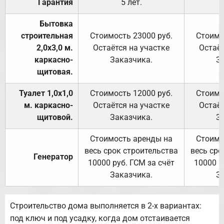
Гарантия
5 лет.
Бытовка
строительная
Стоимость 23000 руб.
Стоимо
2,0х3,0 м.
Остаётся на участке
Остаёт
каркасно-
Заказчика.
З
щитовая.
Туалет 1,0х1,0
Стоимость 12000 руб.
Стоимо
м. каркасно-
Остаётся на участке
Остаёт
щитовой.
Заказчика.
З
Стоимость аренды на
Стоимо
весь срок строительства
весь сро
Генератор
10000 руб. ГСМ за счёт
10000 р
Заказчика.
З
Строительство дома выполняется в 2-х вариантах:
под ключ и под усадку, когда дом отстаивается