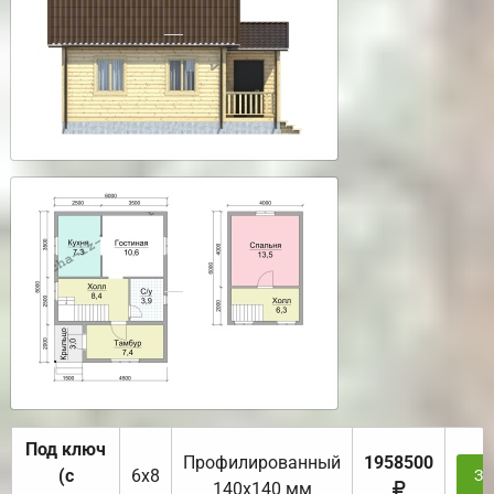
Под ключ
Профилированный
1958500
(с
6х8
За
140х140 мм