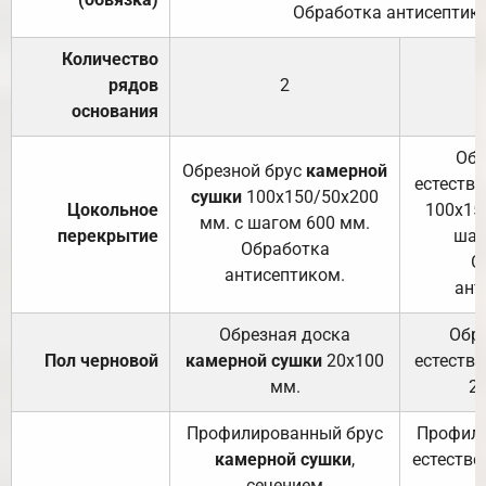
Обработка антисептик
Количество
рядов
2
основания
Обр
Обрезной брус
камерной
естеств
сушки
100х150/50х200
Цокольное
100х15
мм. с шагом 600 мм.
перекрытие
шаг
Обработка
О
антисептиком.
ант
Обрезная доска
Обр
Пол черновой
камерной сушки
20х100
естеств
мм.
2
Профилированный брус
Профили
камерной сушки
,
естестве
сечением
с