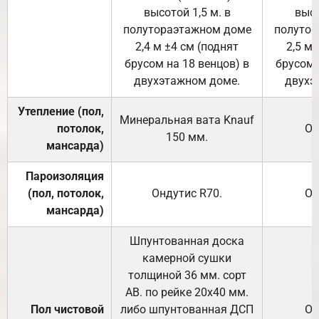
высотой 1,5 м. в
высо
полутораэтажном доме
полутор
2,4 м ±4 см (поднят
2,5 м 
брусом на 18 венцов) в
брусом 
двухэтажном доме.
двухэ
Утепление (пол,
Минеральная вата
Knauf
потолок,
От
150
мм.
мансарда)
Пароизоляция
(пол, потолок,
Ондутис
R70
.
От
мансарда)
Шпунтованная доска
камерной сушки
толщиной 36 мм. сорт
АВ. по рейке 20х40 мм.
Пол чистовой
либо шпунтованная ДСП
От