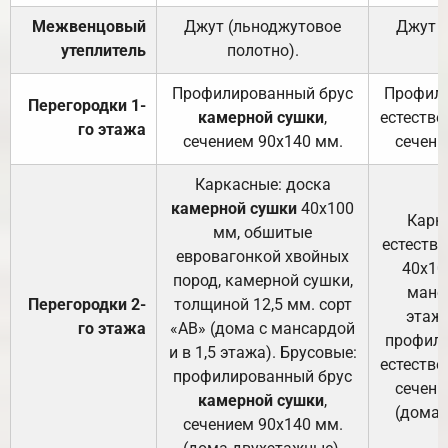
Межвенцовый
Джут (льноджутовое
Джут 
утеплитель
полотно).
п
Профилированный брус
Профили
Перегородки 1-
камерной сушки
,
естестве
го этажа
сечением 90х140 мм.
сечени
Каркасные: доска
камерной сушки
40х100
Карк
мм, обшитые
естеств
евровагонкой хвойных
40х10
пород, камерной сушки,
манса
Перегородки 2-
толщиной 12,5 мм. сорт
этажа
го этажа
«АВ» (дома с мансардой
профили
и в 1,5 этажа). Брусовые:
естестве
профилированный брус
сечени
камерной сушки
,
(дома 
сечением 90х140 мм.