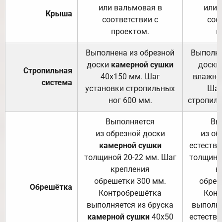
или вальмовая в
или 
Крыша
соответствии с
соо
проектом.
п
Выполнена из обрезной
Выполне
доски
камерной сушки
доски
Стропильная
40х150 мм. Шаг
влажно
система
установки стропильных
Шаг
ног 600 мм.
стропиль
Выполняется
Вы
из обрезной доски
из об
камерной сушки
естеств
толщиной 20-22 мм. Шаг
толщино
крепления
к
обрешетки 300 мм.
обреш
Обрешётка
Контробрешётка
Конт
выполняется из бруска
выполня
камерной сушки
40х50
естеств