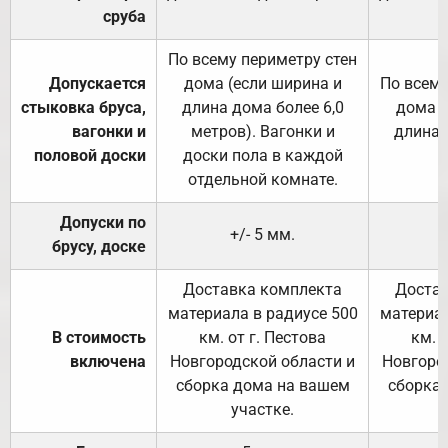
сруба
По всему периметру стен
Допускается
дома (если ширина и
По всему
стыковка бруса,
длина дома более 6,0
дома (
вагонки и
метров). Вагонки и
длина 
половой доски
доски пола в каждой
отдельной комнате.
Допуски по
+/- 5 мм.
брусу, доске
Доставка комплекта
Достав
материала в радиусе 500
материал
В стоимость
км. от г. Пестова
км. 
включена
Новгородской области и
Новгоро
сборка дома на вашем
сборка
участке.