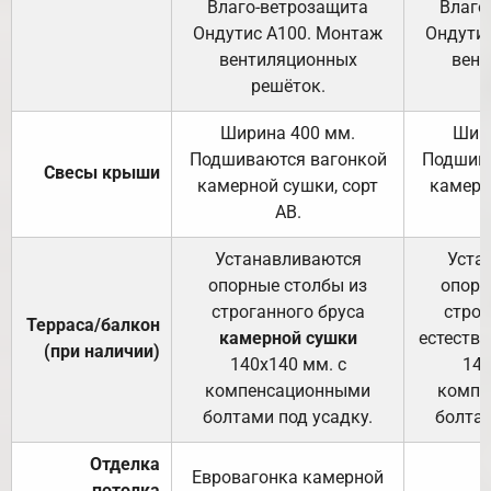
Влаго-ветрозащита
Влаго
Ондутис А100. Монтаж
Ондути
вентиляционных
вент
решёток.
Ширина 400 мм.
Шир
Подшиваются вагонкой
Подшива
Свесы крыши
камерной сушки, сорт
камерн
АВ.
Устанавливаются
Уста
опорные столбы из
опорн
строганного бруса
строг
Терраса/балкон
камерной сушки
естеств
(при наличии)
140х140 мм. с
140
компенсационными
компе
болтами под усадку.
болтам
Отделка
Евровагонка камерной
потолка