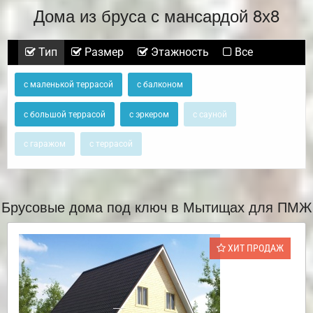
Дома из бруса с мансардой 8х8
Тип
Размер
Этажность
Все
с маленькой террасой
с балконом
с большой террасой
с эркером
с сауной
с гаражом
с террасой
Брусовые дома под ключ в Мытищах для ПМЖ
ХИТ ПРОДАЖ