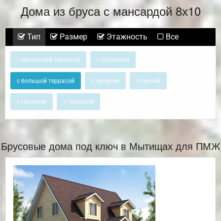
Дома из бруса с мансардой 8х10
Тип
Размер
Этажность
Все
с маленькой террасой
с балконом
с большой террасой
с эркером
с сауной
с гаражом
с террасой
Брусовые дома под ключ в Мытищах для ПМЖ