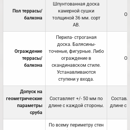
Шпунтованная доска
Пол террасы/
камерной сушки
От
балкона
толщиной 36 мм. сорт
АВ.
Перила- строганая
доска. Балясины-
Ограждение
точеные, фигурные. Либо
террасы/
ограждение в
От
балкона
скандинавском стиле.
Устанавливаются
ступени у входа.
Допуск на
геометрические
Составляет +/- 50 мм по
Составля
параметры
длине с каждой стороны.
длине с 
сруба
По всему периметру стен