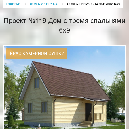
ГЛАВНАЯ
ДОМА ИЗ БРУСА
CURRENT:
ДОМ С ТРЕМЯ СПАЛЬНЯМИ 6Х9
Проект №119 Дом с тремя спальнями
6х9
БРУС КАМЕРНОЙ СУШКИ