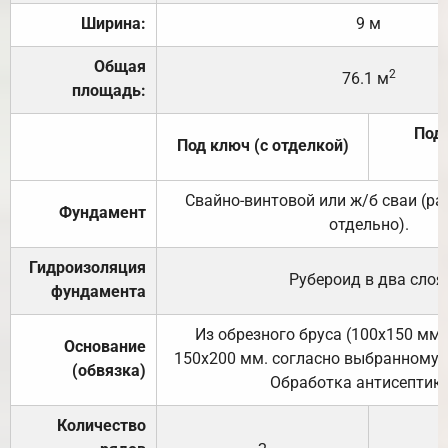
Ширина:
9 м
Общая
2
76.1 м
площадь:
Под 
Под ключ (с отделкой)
Свайно-винтовой или ж/б сваи (р
Фундамент
отдельно).
Гидроизоляция
Рубероид в два слоя
фундамента
Из обрезного бруса (100х150 мм.
Основание
150х200 мм. согласно выбранному с
(обвязка)
Обработка антисептик
Количество