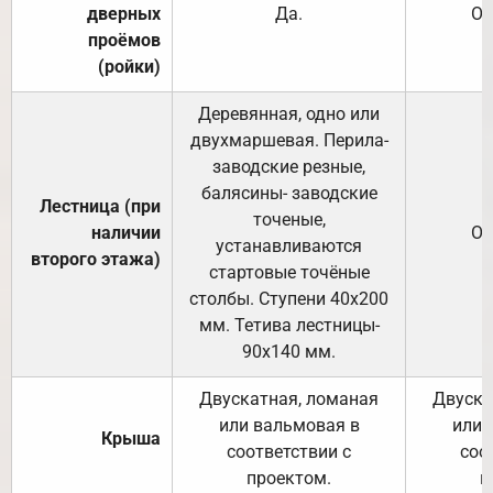
дверных
Да.
От
проёмов
(ройки)
Деревянная, одно или
двухмаршевая. Перила-
заводские резные,
балясины- заводские
Лестница (при
точеные,
наличии
От
устанавливаются
второго этажа)
стартовые точёные
столбы. Ступени 40х200
мм. Тетива лестницы-
90х140 мм.
Двускатная, ломаная
Двуска
или вальмовая в
или 
Крыша
соответствии с
соо
проектом.
п