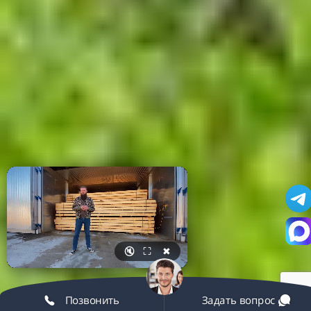
🔇
⛶
✖
Позвонить
Задать вопрос