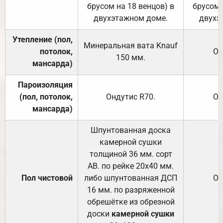
брусом на 18 венцов) в
брусом 
двухэтажном доме.
двухэ
Утепление (пол,
Минеральная вата
Knauf
потолок,
От
150
мм.
мансарда)
Пароизоляция
(пол, потолок,
Ондутис
R70
.
От
мансарда)
Шпунтованная доска
камерной сушки
толщиной 36 мм. сорт
АВ. по рейке 20х40 мм.
Пол чистовой
либо шпунтованная ДСП
От
16 мм. по разряженной
обрешётке из обрезной
доски
камерной сушки