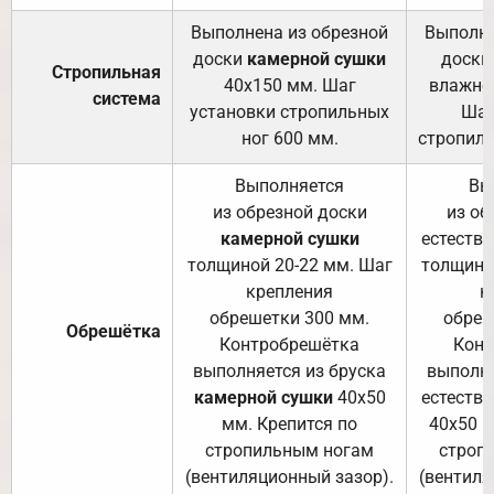
Выполнена из обрезной
Выполне
доски
камерной сушки
доски
Стропильная
40х150 мм. Шаг
влажно
система
установки стропильных
Шаг
ног 600 мм.
стропиль
Выполняется
Вы
из обрезной доски
из об
камерной сушки
естеств
толщиной 20-22 мм. Шаг
толщино
крепления
к
обрешетки 300 мм.
обреш
Обрешётка
Контробрешётка
Конт
выполняется из бруска
выполня
камерной сушки
40х50
естеств
мм. Крепится по
40х50 м
стропильным ногам
строп
(вентиляционный зазор).
(вентиля