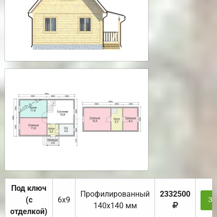
Под ключ
Профилированный
2332500
(с
6х9
За
140х140 мм
отделкой)