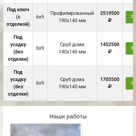
Под ключ
Профилированный
2519500
(с
6х9
За
190х140 мм
отделкой)
Под
усадку
Cруб дома
1452500
6х9
За
(без
140х140 мм
отделки)
Под
усадку
Cруб дома
1705500
6х9
За
(без
190х140 мм
отделки)
Наши работы