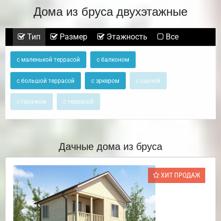
Дома из бруса двухэтажные
Тип
Размер
Этажность
Все
с маленькой террасой
с балконом
с большой террасой
с эркером
с сауной
с гаражом
с террасой
Дачные дома из бруса
ХИТ ПРОДАЖ