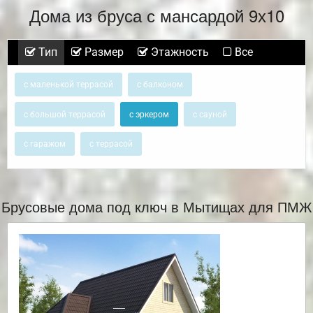
Дома из бруса с мансардой 9х10
Тип
Размер
Этажность
Все
с маленькой террасой
с балконом
с большой террасой
с эркером
с сауной
с гаражом
с террасой
Брусовые дома под ключ в Мытищах для ПМЖ