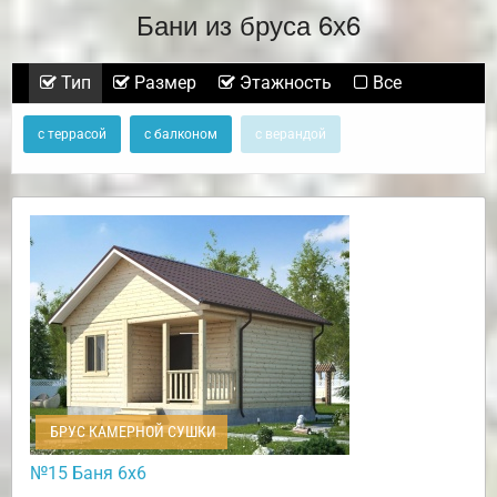
Бани из бруса 6х6
Тип
Размер
Этажность
Все
с террасой
с балконом
с верандой
БРУС КАМЕРНОЙ СУШКИ
№15 Баня 6х6