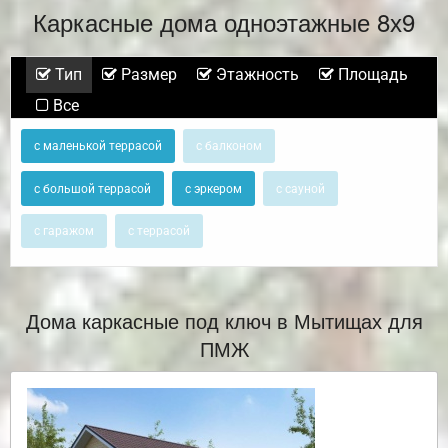
Каркасные дома одноэтажные 8х9
Тип
Размер
Этажность
Площадь
Все
с маленькой террасой
с балконом
с большой террасой
с эркером
с сауной
с гаражом
с террасой
Дома каркасные под ключ в Мытищах для
ПМЖ