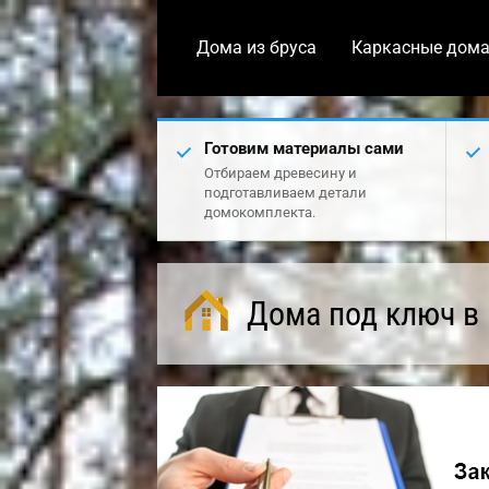
Дома из бруса
Каркасные дом
Готовим материалы сами
Отбираем древесину и
подготавливаем детали
домокомплекта.
Дома под ключ в