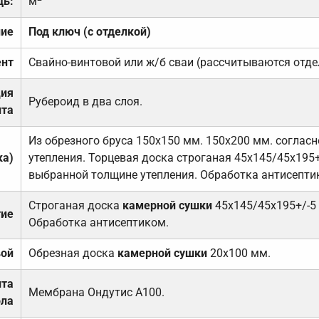
дь:
м
ние
Под ключ (с отделкой)
нт
Свайно-винтовой или ж/б сваи (рассчитываются отде
ция
Рубероид в два слоя.
та
Из обрезного бруса 150х150 мм. 150х200 мм. соглас
ка)
утепления. Торцевая доска строганая 45х145/45х195+
выбранной толщине утепления. Обработка антисепти
Строганая доска
камерной сушки
45х145/45х195+/-5
тие
Обработка антисептиком.
вой
Обрезная доска
камерной сушки
20х100 мм.
ита
Мембрана Ондутис А100.
ола