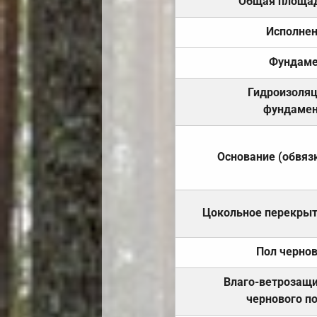
Общая площа
Исполне
Фундаме
Гидроизоля
фундамен
Основание (обвяз
Цокольное перекры
Пол черно
Влаго-ветрозащ
чернового п