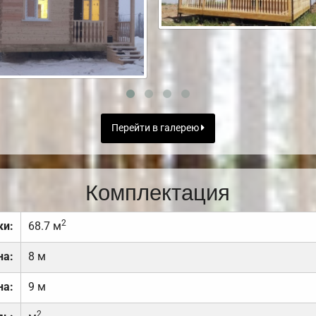
Перейти в галерею
Комплектация
2
ки:
68.7 м
на:
8 м
на:
9 м
2