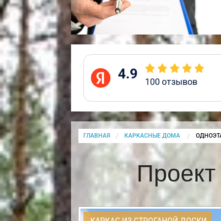
4.9
100
отзывов
ГЛАВНАЯ
КАРКАСНЫЕ ДОМА
CURRENT
ОДНОЭТ
Проект
КАРКАС ИЗ СТРОГАНОЙ ДОСКИ