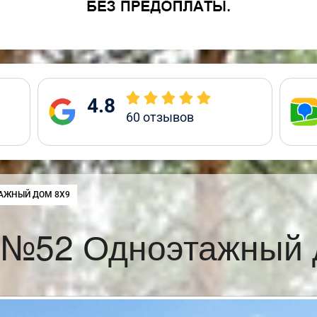
4.8
60
отзывов
:
АЖНЫЙ ДОМ 8Х9
 №52 Одноэтажный 