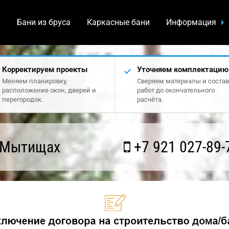
а
Бани из бруса
Каркасные бани
Информация
Корректируем проекты
Уточняем комплектацию
Меняем планировку,
Сверяем материалы и состав
расположение окон, дверей и
работ до окончательного
перегородок.
расчёта.
 Мытищах
+7 921 027-89-