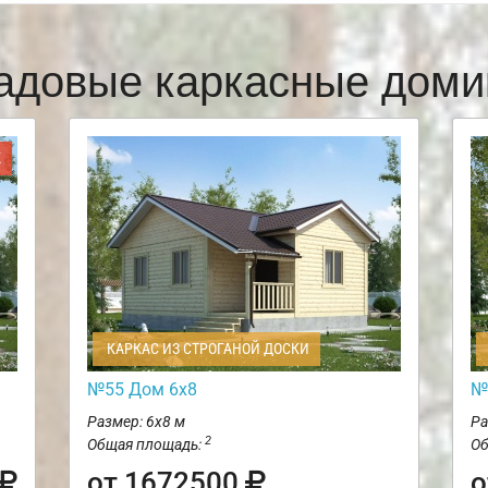
адовые каркасные доми
Ж
КАРКАС ИЗ СТРОГАНОЙ ДОСКИ
№55 Дом 6х8
№
Размер: 6х8 м
Ра
2
Общая площадь:
Об
от 1672500
о