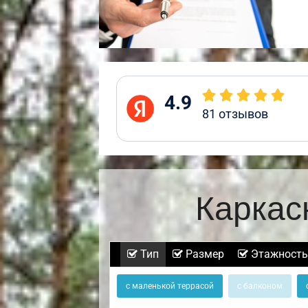
4.9
81
отзывов
Каркас
Тип
Размер
Этажность
с маленькой террасой
с балконом