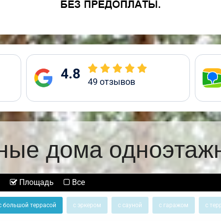
4.8
49
отзывов
ные дома одноэтаж
Площадь
Все
с большой террасой
с эркером
с сауной
с гаражом
с тер