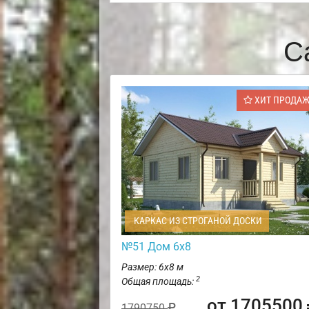
С
ХИТ ПРОДА
КАРКАС ИЗ СТРОГАНОЙ ДОСКИ
№51 Дом 6х8
Размер: 6х8 м
2
Общая площадь:
от 1705500
1790750