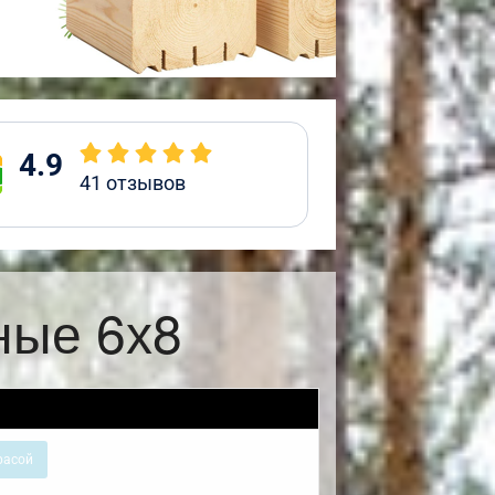
4.9
41
отзывов
ные 6х8
расой