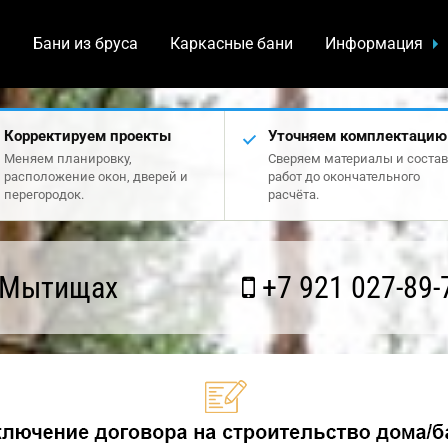
а
Бани из бруса
Каркасные бани
Информация
Корректируем проекты
Уточняем комплектацию
Меняем планировку,
Сверяем материалы и состав
расположение окон, дверей и
работ до окончательного
перегородок.
расчёта.
 Мытищах
+7 921 027-89-