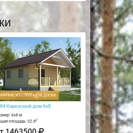
ки
КАРКАС ИЗ СТРОГАНОЙ ДОСКИ
84 Каркасный дом 6х8
змер: 6х8 м
2
щая площадь: 32.8
т 1463500