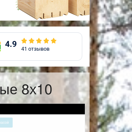
4.9
41
отзывов
ые 8х10
расой