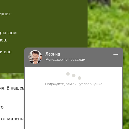
рнет-
длагаем
ов.
и вас
Леонид
Менеджер по продажам
Здравствуйте! Я могу 
проконсультировать Вас по нашим 
акциям и проектам.
я. В нашем каталоге вы всегда
Только что
о.
 от маленьких одноэтажных и