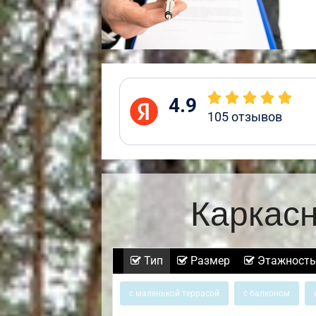
4.9
105
отзывов
Каркас
Тип
Размер
Этажность
с маленькой террасой
с балконом