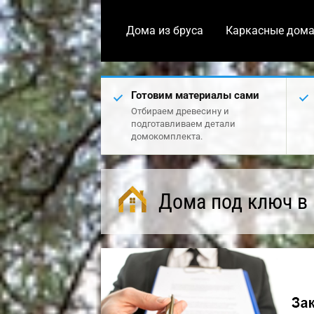
Дома из бруса
Каркасные дом
Готовим материалы сами
Отбираем древесину и
подготавливаем детали
домокомплекта.
Дома под ключ в