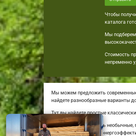
Чтобы получи
каталога гот
Мы подберем 
высококачест
Стоимость пр
непременно у
Мы можем предложить современные 
найдете разнообразные варианты д
Тут вы найдете простые классическ
Мы можем предложить необычные, п
дешевых до больших энергоэффекти