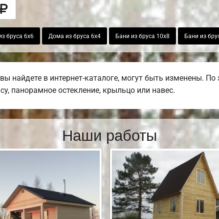
з бруса 6х6
Дома из бруса 6х4
Бани из бруса 10х8
Бани из бру
вы найдете в интернет-каталоге, могут быть изменены. По
асу, панорамное остекление, крыльцо или навес.
Наши работы