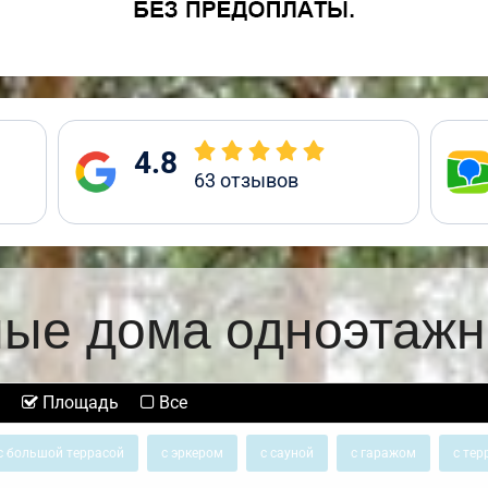
4.8
63
отзывов
ные дома одноэтажн
Площадь
Все
с большой террасой
с эркером
с сауной
с гаражом
с тер