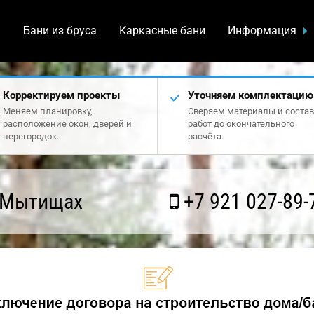
а
Бани из бруса
Каркасные бани
Информация
Корректируем проекты
Уточняем комплектацию
Меняем планировку,
Сверяем материалы и состав
расположение окон, дверей и
работ до окончательного
перегородок.
расчёта.
 Мытищах
+7 921 027-89-