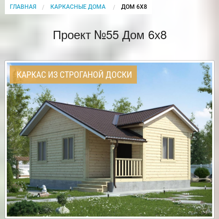
ГЛАВНАЯ
КАРКАСНЫЕ ДОМА
CURRENT:
ДОМ 6Х8
Проект №55 Дом 6х8
КАРКАС ИЗ СТРОГАНОЙ ДОСКИ