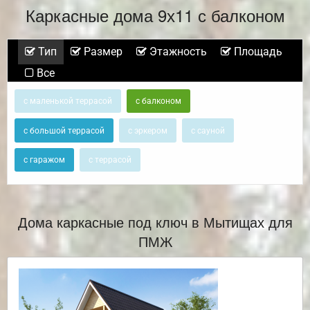
Каркасные дома 9х11 с балконом
Тип
Размер
Этажность
Площадь
Все
с маленькой террасой
с балконом
с большой террасой
с эркером
с сауной
с гаражом
с террасой
Дома каркасные под ключ в Мытищах для
ПМЖ