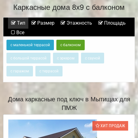
Каркасные дома 8х9 с балконом
Тип
Размер
Этажность
Площадь
Все
с маленькой террасой
с балконом
с большой террасой
с эркером
с сауной
с гаражом
с террасой
Дома каркасные под ключ в Мытищах для
ПМЖ
ХИТ ПРОДАЖ