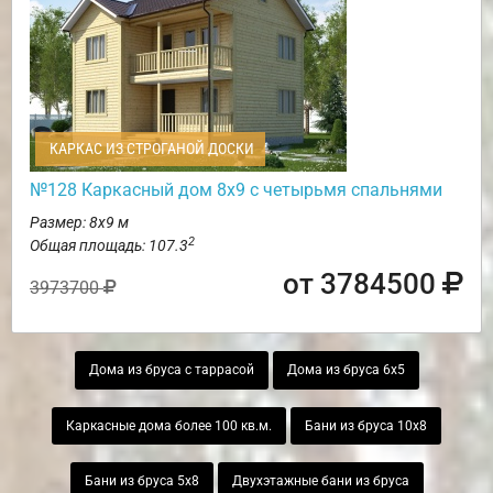
КАРКАС ИЗ СТРОГАНОЙ ДОСКИ
№128 Каркасный дом 8х9 с четырьмя спальнями
Размер: 8х9 м
2
Общая площадь: 107.3
от 3784500
3973700
Дома из бруса с таррасой
Дома из бруса 6х5
Каркасные дома более 100 кв.м.
Бани из бруса 10х8
Бани из бруса 5х8
Двухэтажные бани из бруса