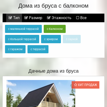
Дома из бруса с балконом
Тип
Размер
Этажность
Все
с маленькой террасой
с балконом
с большой террасой
с эркером
с сауной
с гаражом
с террасой
Дачные дома из бруса
ХИТ ПРОДАЖ