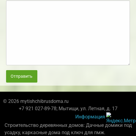
Отправить
© 2026 mytishchibrusdoma.ru
+7 921 027-89-78; Мытищи, ул. Летная, д. 17
Информация
Строительство деревянных домов: Дачные домики под
усадку, каркасные дома под ключ для пмж.