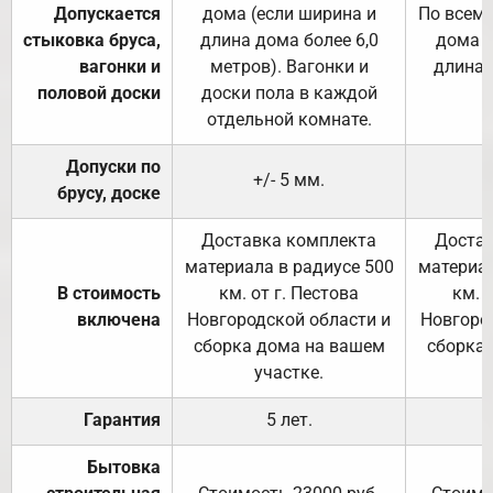
Допускается
дома (если ширина и
По всему
стыковка бруса,
длина дома более 6,0
дома (
вагонки и
метров). Вагонки и
длина 
половой доски
доски пола в каждой
отдельной комнате.
Допуски по
+/- 5 мм.
брусу, доске
Доставка комплекта
Достав
материала в радиусе 500
материал
В стоимость
км. от г. Пестова
км. 
включена
Новгородской области и
Новгоро
сборка дома на вашем
сборка
участке.
Гарантия
5 лет.
Бытовка