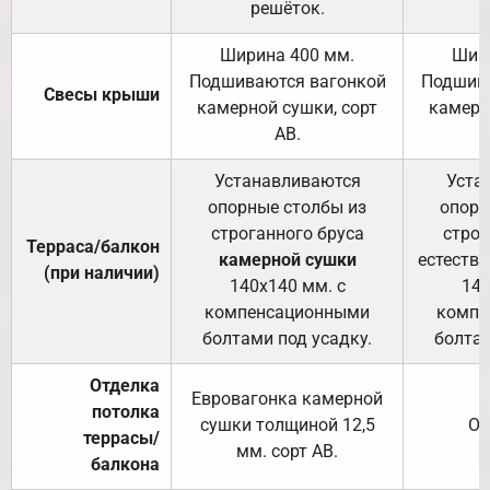
решёток.
Ширина 400 мм.
Шир
Подшиваются вагонкой
Подшива
Свесы крыши
камерной сушки, сорт
камерн
АВ.
Устанавливаются
Уста
опорные столбы из
опорн
строганного бруса
строг
Терраса/балкон
камерной сушки
естеств
(при наличии)
140х140 мм. с
140
компенсационными
компе
болтами под усадку.
болтам
Отделка
Евровагонка камерной
потолка
сушки толщиной 12,5
От
террасы/
мм. сорт АВ.
балкона