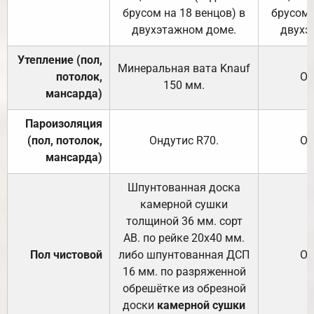
брусом на 18 венцов) в
брусом 
двухэтажном доме.
двухэ
Утепление (пол,
Минеральная вата
Knauf
потолок,
От
150
мм.
мансарда)
Пароизоляция
(пол, потолок,
Ондутис
R70
.
От
мансарда)
Шпунтованная доска
камерной сушки
толщиной 36 мм. сорт
АВ. по рейке 20х40 мм.
Пол чистовой
либо шпунтованная ДСП
От
16 мм. по разряженной
обрешётке из обрезной
доски
камерной сушки