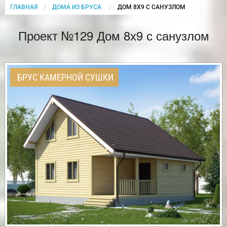
ГЛАВНАЯ
ДОМА ИЗ БРУСА
CURRENT:
ДОМ 8Х9 С САНУЗЛОМ
Проект №129 Дом 8х9 с санузлом
БРУС КАМЕРНОЙ СУШКИ