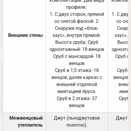
комплектации. Два вида
комплек
профиля:
п
1. С двух сторон, прямой
1. С дву
со снятой фаской. 2.
со сня
Снаружи под «блок-
Снару
Внешние стены
хаус», внутри прямой.
хаус», 
Высота сруба: Сруб
Высот
одноэтажный- 18 венцов
одноэта
Сруб с мансардой- 18
Сруб с
венцов
Сруб в 1,5 этажа- 18
Сруб в
венцов, далее каркас с
венцов,
внешней отделкой
внеш
имитацией бруса.
имит
Сруб в 2 этажа- 37
Сруб 
венцов
Межвенцовый
Джут (льноджутовое
Джут 
утеплитель
полотно).
п