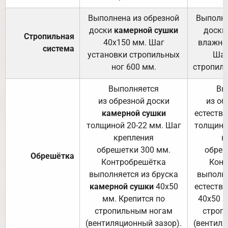
Выполнена из обрезной
Выполне
доски
камерной сушки
доски
Стропильная
40х150 мм. Шаг
влажно
система
установки стропильных
Шаг
ног 600 мм.
стропиль
Выполняется
Вы
из обрезной доски
из об
камерной сушки
естеств
толщиной 20-22 мм. Шаг
толщино
крепления
к
обрешетки 300 мм.
обреш
Обрешётка
Контробрешётка
Конт
выполняется из бруска
выполня
камерной сушки
40х50
естеств
мм. Крепится по
40х50 м
стропильным ногам
строп
(вентиляционный зазор).
(вентиля