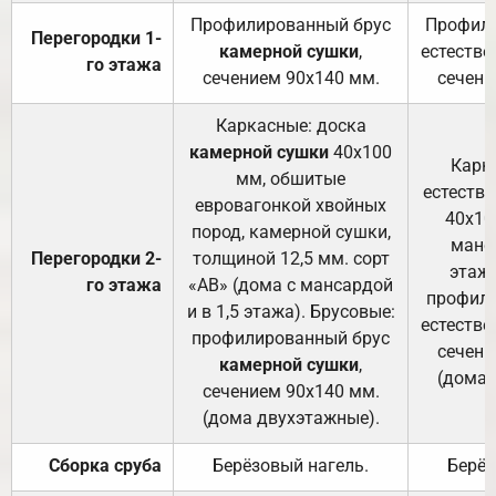
Профилированный брус
Профили
Перегородки 1-
камерной сушки
,
естестве
го этажа
сечением 90х140 мм.
сечени
Каркасные: доска
камерной сушки
40х100
Карк
мм, обшитые
естеств
евровагонкой хвойных
40х10
пород, камерной сушки,
манса
Перегородки 2-
толщиной 12,5 мм. сорт
этажа
го этажа
«АВ» (дома с мансардой
профили
и в 1,5 этажа). Брусовые:
естестве
профилированный брус
сечени
камерной сушки
,
(дома 
сечением 90х140 мм.
(дома двухэтажные).
Сборка сруба
Берёзовый нагель.
Берёз