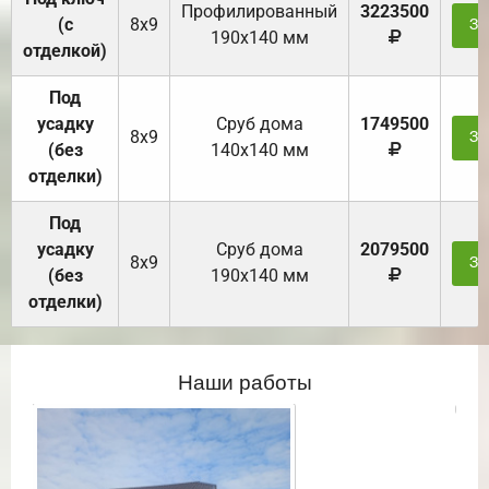
Профилированный
3223500
(с
8х9
За
190х140 мм
отделкой)
Под
усадку
Cруб дома
1749500
8х9
За
(без
140х140 мм
отделки)
Под
усадку
Cруб дома
2079500
8х9
За
(без
190х140 мм
отделки)
Наши работы