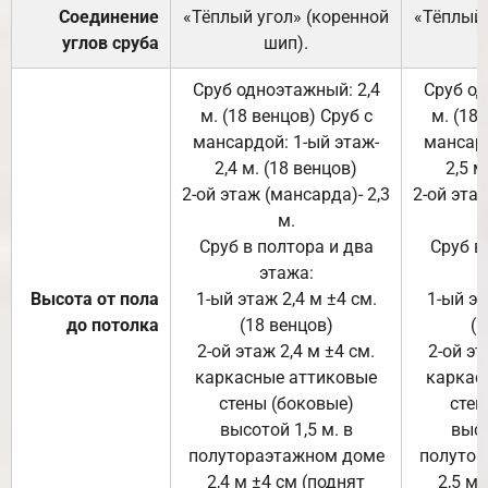
Соединение
«Тёплый угол» (коренной
«Тёплый 
углов сруба
шип).
Сруб одноэтажный: 2,4
Сруб од
м. (18 венцов) Сруб с
м. (18
мансардой: 1-ый этаж-
мансард
2,4 м. (18 венцов)
2,5 м
2-ой этаж (мансарда)- 2,3
2-ой этаж
м.
Сруб в полтора и два
Сруб в
этажа:
Высота от пола
1-ый этаж 2,4 м ±4 см.
1-ый эт
до потолка
(18 венцов)
(1
2-ой этаж 2,4 м ±4 см.
2-ой эт
каркасные аттиковые
каркас
стены (боковые)
стен
высотой 1,5 м. в
высо
полутораэтажном доме
полутор
2,4 м ±4 см (поднят
2,5 м 