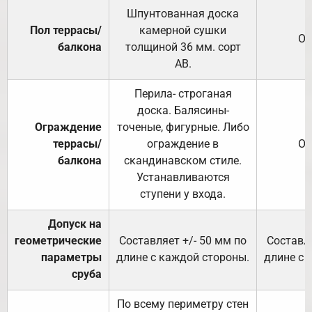
Шпунтованная доска
Пол террасы/
камерной сушки
От
балкона
толщиной 36 мм. сорт
АВ.
Перила- строганая
доска. Балясины-
Ограждение
точеные, фигурные. Либо
террасы/
ограждение в
От
балкона
скандинавском стиле.
Устанавливаются
ступени у входа.
Допуск на
геометрические
Составляет +/- 50 мм по
Составля
параметры
длине с каждой стороны.
длине с 
сруба
По всему периметру стен