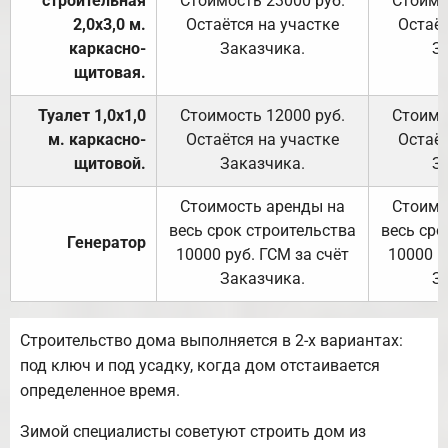
строительная
Стоимость 23000 руб.
Стоимо
2,0х3,0 м.
Остаётся на участке
Остаёт
каркасно-
Заказчика.
З
щитовая.
Туалет 1,0х1,0
Стоимость 12000 руб.
Стоимо
м. каркасно-
Остаётся на участке
Остаёт
щитовой.
Заказчика.
З
Стоимость аренды на
Стоимо
весь срок строительства
весь сро
Генератор
10000 руб. ГСМ за счёт
10000 р
Заказчика.
З
Строительство дома выполняется в 2-х вариантах:
под ключ и под усадку, когда дом отстаивается
определенное время.
Зимой специалисты советуют строить дом из