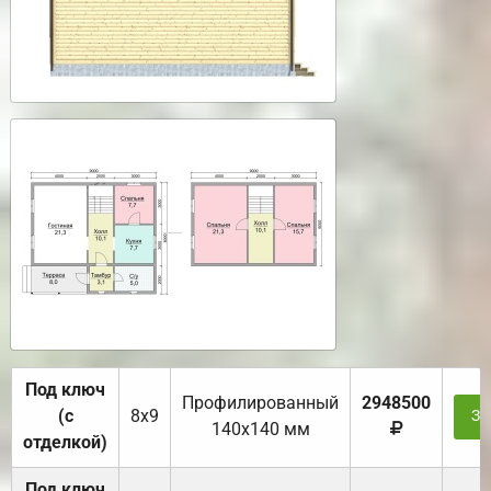
Под ключ
Профилированный
2948500
(с
8х9
За
140х140 мм
отделкой)
Под ключ