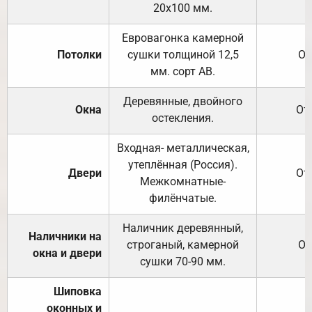
20х100 мм.
Евровагонка камерной
Потолки
сушки толщиной 12,5
От
мм. сорт АВ.
Деревянные, двойного
Окна
От
остекления.
Входная- металлическая,
утеплённая (Россия).
Двери
От
Межкомнатные-
филёнчатые.
Наличник деревянный,
Наличники на
строганый, камерной
От
окна и двери
сушки 70-90 мм.
Шиповка
оконных и