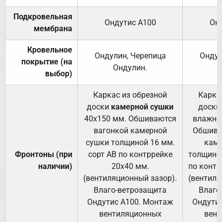
Подкровельная
Ондутис А100
Он
мембрана
Кровельное
Ондулин, Черепица
Ондул
покрытие (на
Ондулин.
выбор)
Каркас из обрезной
Карка
доски
камерной сушки
доски
40х150 мм. Обшиваются
влажно
вагонкой камерной
Обшива
сушки толщиной 16 мм.
каме
Фронтоны (при
сорт АВ по контррейке
толщиной
наличии)
20х40 мм.
по контр
(вентиляционный зазор).
(вентиля
Влаго-ветрозащита
Влаго
Ондутис А100. Монтаж
Ондути
вентиляционных
вент