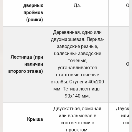
дверных
Да.
От
проёмов
(ройки)
Деревянная, одно или
двухмаршевая. Перила-
заводские резные,
балясины- заводские
Лестница (при
точеные,
наличии
От
устанавливаются
второго этажа)
стартовые точёные
столбы. Ступени 40х200
мм. Тетива лестницы-
90х140 мм.
Двускатная, ломаная
Двуска
или вальмовая в
или 
Крыша
соответствии с
соо
проектом.
п