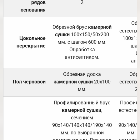
рядов
2
основания
Обр
Обрезной брус
камерной
естеств
сушки
100х150/50х200
Цокольное
100х15
мм. с шагом 600 мм.
перекрытие
шаг
Обработка
О
антисептиком.
ант
Обрезная доска
Обр
Пол черновой
камерной сушки
20х100
естеств
мм.
2
Профилированный брус
Профили
камерной сушки
,
естестве
сечением
с
90х140/140х140/190х140
90х140/
мм. по выбранной
мм. 