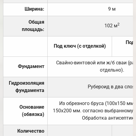
Ширина:
9 м
Общая
2
102 м
площадь:
Под 
Под ключ (с отделкой)
Свайно-винтовой или ж/б сваи (р
Фундамент
отдельно).
Гидроизоляция
Рубероид в два слоя
фундамента
Из обрезного бруса (100х150 мм.
Основание
150х200 мм. согласно выбранному с
(обвязка)
Обработка антисептик
Количество