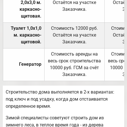
2,0х3,0 м.
Остаётся на участке
Остаёт
каркасно-
Заказчика.
З
щитовая.
Туалет 1,0х1,0
Стоимость 12000 руб.
Стоимо
м. каркасно-
Остаётся на участке
Остаёт
щитовой.
Заказчика.
З
Стоимость аренды на
Стоимо
весь срок строительства
весь сро
Генератор
10000 руб. ГСМ за счёт
10000 р
Заказчика.
З
Строительство дома выполняется в 2-х вариантах:
под ключ и под усадку, когда дом отстаивается
определенное время.
Зимой специалисты советуют строить дом из
зимнего леса, в теплое время года - из дерева