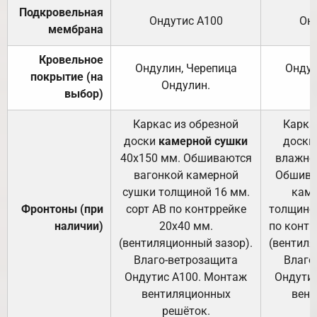
Подкровельная
Ондутис А100
Он
мембрана
Кровельное
Ондулин, Черепица
Ондул
покрытие (на
Ондулин.
выбор)
Каркас из обрезной
Карка
доски
камерной сушки
доски
40х150 мм. Обшиваются
влажно
вагонкой камерной
Обшива
сушки толщиной 16 мм.
каме
Фронтоны (при
сорт АВ по контррейке
толщиной
наличии)
20х40 мм.
по контр
(вентиляционный зазор).
(вентиля
Влаго-ветрозащита
Влаго
Ондутис А100. Монтаж
Ондути
вентиляционных
вент
решёток.