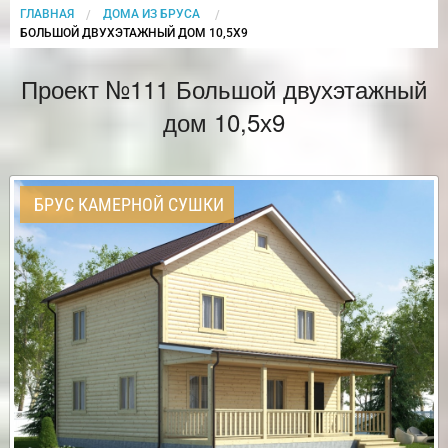
ГЛАВНАЯ
ДОМА ИЗ БРУСА
CURRENT:
БОЛЬШОЙ ДВУХЭТАЖНЫЙ ДОМ 10,5Х9
Проект №111 Большой двухэтажный
дом 10,5х9
БРУС КАМЕРНОЙ СУШКИ