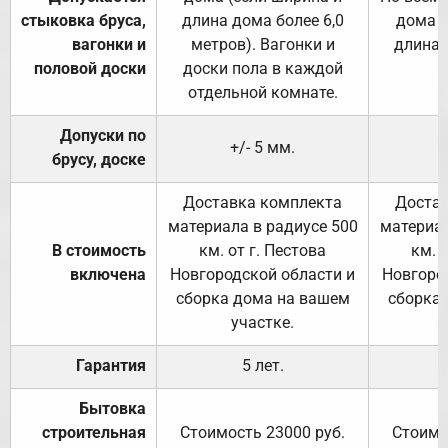
стыковка бруса,
длина дома более 6,0
дома (
вагонки и
метров). Вагонки и
длина 
половой доски
доски пола в каждой
отдельной комнате.
Допуски по
+/- 5 мм.
брусу, доске
Доставка комплекта
Достав
материала в радиусе 500
материал
В стоимость
км. от г. Пестова
км. 
включена
Новгородской области и
Новгоро
сборка дома на вашем
сборка
участке.
Гарантия
5 лет.
Бытовка
строительная
Стоимость 23000 руб.
Стоимо