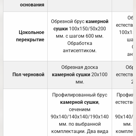
основания
Обр
Обрезной брус
камерной
естеств
сушки
100х150/50х200
Цокольное
100х15
мм. с шагом 600 мм.
перекрытие
шаг
Обработка
О
антисептиком.
ант
Обрезная доска
Обр
Пол черновой
камерной сушки
20х100
естеств
мм.
2
Профилированный брус
Профили
камерной сушки
,
естестве
сечением
с
90х140/140х140/190х140
90х140/
мм. по выбранной
мм. 
комплектации. Два вида
комплек