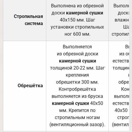
Выполнена из обрезной
Выполне
доски
камерной сушки
доски
Стропильная
40х150 мм. Шаг
влажно
система
установки стропильных
Шаг
ног 600 мм.
стропиль
Выполняется
Вы
из обрезной доски
из об
камерной сушки
естеств
толщиной 20-22 мм. Шаг
толщино
крепления
к
обрешетки 300 мм.
обреш
Обрешётка
Контробрешётка
Конт
выполняется из бруска
выполня
камерной сушки
40х50
естеств
мм. Крепится по
40х50 м
стропильным ногам
строп
(вентиляционный зазор).
(вентиля