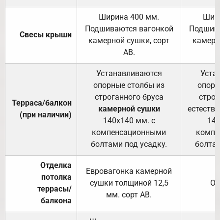
Ширина 400 мм.
Шир
Подшиваются вагонкой
Подшива
Свесы крыши
камерной сушки, сорт
камерн
АВ.
Устанавливаются
Уста
опорные столбы из
опорн
строганного бруса
строг
Терраса/балкон
камерной сушки
естеств
(при наличии)
140х140 мм. с
140
компенсационными
компе
болтами под усадку.
болтам
Отделка
Евровагонка камерной
потолка
сушки толщиной 12,5
От
террасы/
мм. сорт АВ.
балкона