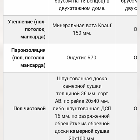
брусом на 18 венцов) в
брусом 
двухэтажном доме.
двухэ
Утепление (пол,
Минеральная вата
Knauf
потолок,
От
150
мм.
мансарда)
Пароизоляция
(пол, потолок,
Ондутис
R70
.
От
мансарда)
Шпунтованная доска
камерной сушки
толщиной 36 мм. сорт
АВ. по рейке 20х40 мм.
Пол чистовой
либо шпунтованная ДСП
От
16 мм. по разряженной
обрешётке из обрезной
доски
камерной сушки
20х100 мм.