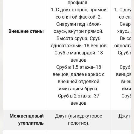
профиля:
п
1. С двух сторон, прямой
1. С дву
со снятой фаской. 2.
со сня
Снаружи под «блок-
Снару
Внешние стены
хаус», внутри прямой.
хаус», 
Высота сруба: Сруб
Высот
одноэтажный- 18 венцов
одноэта
Сруб с мансардой- 18
Сруб с
венцов
Сруб в 1,5 этажа- 18
Сруб в
венцов, далее каркас с
венцов,
внешней отделкой
внеш
имитацией бруса.
имит
Сруб в 2 этажа- 37
Сруб 
венцов
Межвенцовый
Джут (льноджутовое
Джут 
утеплитель
полотно).
п