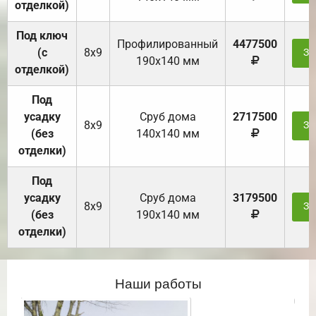
отделкой)
Под ключ
Профилированный
4477500
(с
8х9
За
190х140 мм
отделкой)
Под
усадку
Cруб дома
2717500
8х9
За
(без
140х140 мм
отделки)
Под
усадку
Cруб дома
3179500
8х9
За
(без
190х140 мм
отделки)
Наши работы