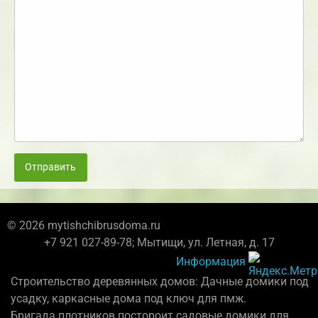
Отправить
© 2026 mytishchibrusdoma.ru
+7 921 027-89-78; Мытищи, ул. Летная, д. 17
Информация
Строительство деревянных домов: Дачные домики под
усадку, каркасные дома под ключ для пмж.
Бригада плотников постороит садовые домики для