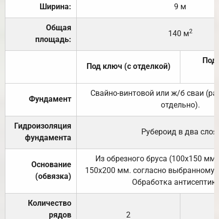
Ширина:
9 м
Общая
2
140 м
площадь:
Под 
Под ключ (с отделкой)
Свайно-винтовой или ж/б сваи (р
Фундамент
отдельно).
Гидроизоляция
Рубероид в два слоя
фундамента
Из обрезного бруса (100х150 мм.
Основание
150х200 мм. согласно выбранному с
(обвязка)
Обработка антисептик
Количество
рядов
2