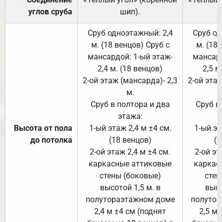
углов сруба
шип).
Сруб одноэтажный: 2,4
Сруб од
м. (18 венцов) Сруб с
м. (18
мансардой: 1-ый этаж-
мансард
2,4 м. (18 венцов)
2,5 м
2-ой этаж (мансарда)- 2,3
2-ой этаж
м.
Сруб в полтора и два
Сруб в
этажа:
Высота от пола
1-ый этаж 2,4 м ±4 см.
1-ый эт
до потолка
(18 венцов)
(1
2-ой этаж 2,4 м ±4 см.
2-ой эт
каркасные аттиковые
каркас
стены (боковые)
стен
высотой 1,5 м. в
высо
полутораэтажном доме
полутор
2,4 м ±4 см (поднят
2,5 м 