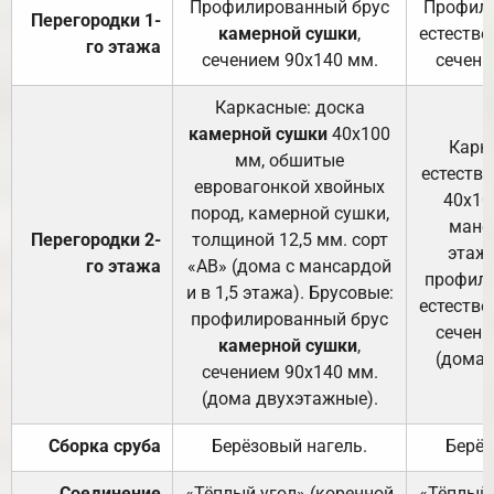
Профилированный брус
Профили
Перегородки 1-
камерной сушки
,
естестве
го этажа
сечением 90х140 мм.
сечени
Каркасные: доска
камерной сушки
40х100
Карк
мм, обшитые
естеств
евровагонкой хвойных
40х10
пород, камерной сушки,
манса
Перегородки 2-
толщиной 12,5 мм. сорт
этажа
го этажа
«АВ» (дома с мансардой
профили
и в 1,5 этажа). Брусовые:
естестве
профилированный брус
сечени
камерной сушки
,
(дома 
сечением 90х140 мм.
(дома двухэтажные).
Сборка сруба
Берёзовый нагель.
Берёз
Соединение
«Тёплый угол» (коренной
«Тёплый 