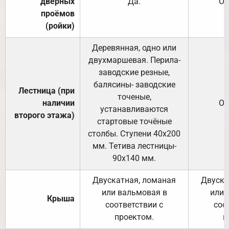
дверных
Да.
От
проёмов
(ройки)
Деревянная, одно или
двухмаршевая. Перила-
заводские резные,
балясины- заводские
Лестница (при
точеные,
наличии
От
устанавливаются
второго этажа)
стартовые точёные
столбы. Ступени 40х200
мм. Тетива лестницы-
90х140 мм.
Двускатная, ломаная
Двуска
или вальмовая в
или 
Крыша
соответствии с
соо
проектом.
п