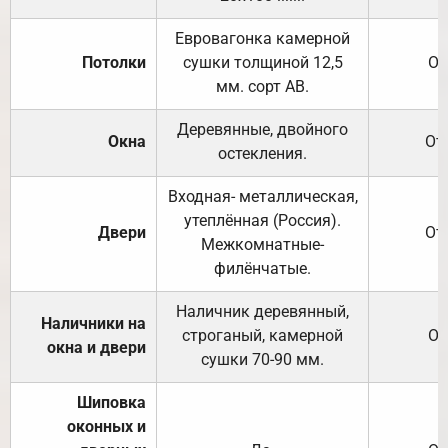
Евровагонка камерной
Потолки
сушки толщиной 12,5
От
мм. сорт АВ.
Деревянные, двойного
Окна
От
остекления.
Входная- металлическая,
утеплённая (Россия).
Двери
От
Межкомнатные-
филёнчатые.
Наличник деревянный,
Наличники на
строганый, камерной
От
окна и двери
сушки 70-90 мм.
Шиповка
оконных и