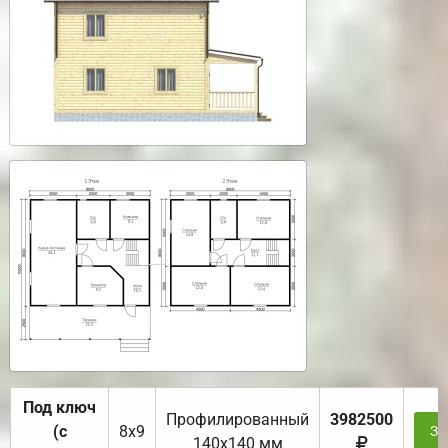
Под ключ
Профилированный
3982500
(с
8х9
За
140х140 мм