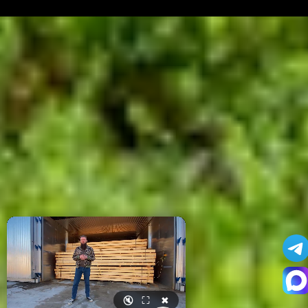
🔇
⛶
✖