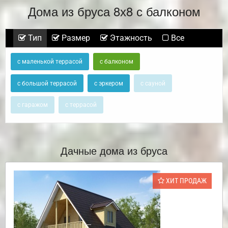
Дома из бруса 8х8 с балконом
Тип
Размер
Этажность
Все
с маленькой террасой
с балконом
с большой террасой
с эркером
с сауной
с гаражом
с террасой
Дачные дома из бруса
ХИТ ПРОДАЖ