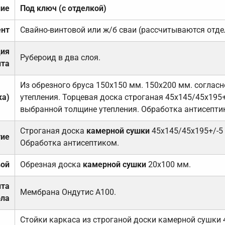
ние
Под ключ (с отделкой)
нт
Свайно-винтовой или ж/б сваи (рассчитываются отде
ция
Рубероид в два слоя.
та
Из обрезного бруса 150х150 мм. 150х200 мм. соглас
ка)
утепления. Торцевая доска строганая 45х145/45х195+
выбранной толщине утепления. Обработка антисепти
Строганая доска
камерной сушки
45х145/45х195+/-5
тие
Обработка антисептиком.
вой
Обрезная доска
камерной сушки
20х100 мм.
ита
Мембрана Ондутис А100.
ола
Стойки каркаса из строганой доски камерной сушки 