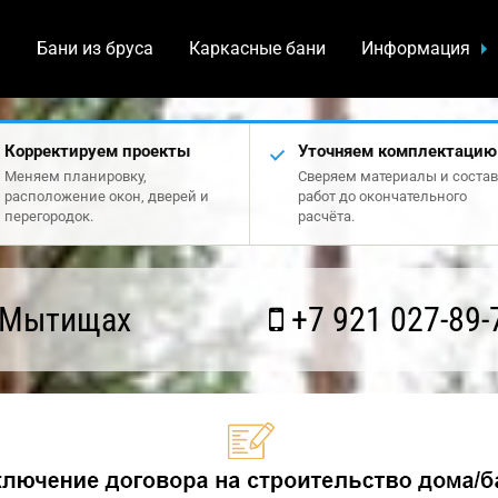
а
Бани из бруса
Каркасные бани
Информация
Корректируем проекты
Уточняем комплектацию
Меняем планировку,
Сверяем материалы и состав
расположение окон, дверей и
работ до окончательного
перегородок.
расчёта.
 Мытищах
+7 921 027-89-