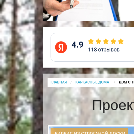
4.9
118
отзывов
ГЛАВНАЯ
КАРКАСНЫЕ ДОМА
CURRENT
ДОМ С Т
Проек
КАРКАС ИЗ СТРОГАНОЙ ДОСКИ