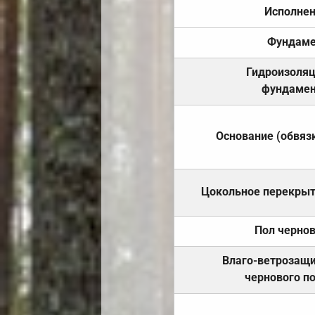
Исполне
Фундаме
Гидроизоля
фундамен
Основание (обвяз
Цокольное перекры
Пол черно
Влаго-ветрозащ
чернового п