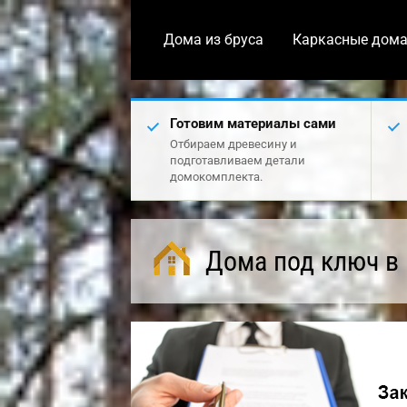
Дома из бруса
Каркасные дом
Готовим материалы сами
Отбираем древесину и
подготавливаем детали
домокомплекта.
Дома под ключ в