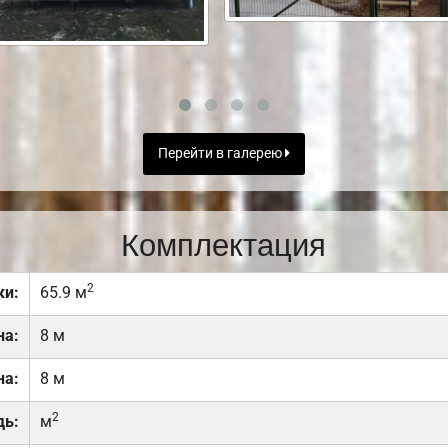
Перейти в галерею
Комплектация
2
ки:
65.9 м
на:
8 м
на:
8 м
2
дь:
м