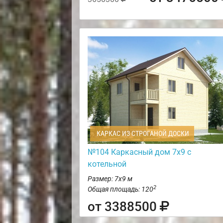
КАРКАС ИЗ СТРОГАНОЙ ДОСКИ
№104 Каркасный дом 7х9 с
котельной
Размер: 7х9 м
2
Общая площадь: 120
от 3388500