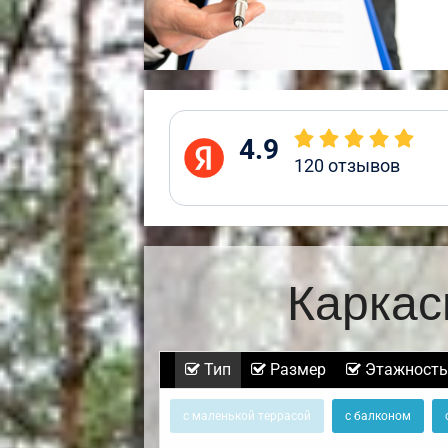
4.9
120
отзывов
Каркас
Тип
Размер
Этажность
с маленькой террасой
с балконом