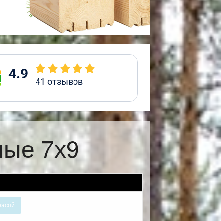
4.9
41
отзывов
ные 7х9
расой