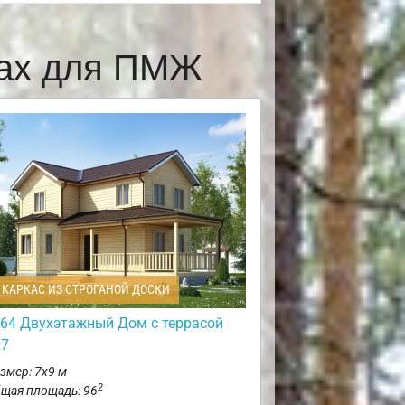
щах для ПМЖ
КАРКАС ИЗ СТРОГАНОЙ ДОСКИ
64 Двухэтажный Дом с террасой
х7
змер: 7х9 м
2
щая площадь: 96