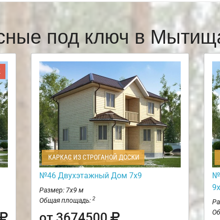
сные под ключ в Мыти
Ж
КАРКАС ИЗ СТРОГАНОЙ ДОСКИ
№46 Двухэтажный Дом 7х9
№
9
Размер: 7х9 м
2
Общая площадь:
Ра
Об
от 3674500