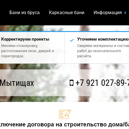
а
Бани из бруса
Каркасные бани
Информация
Корректируем проекты
Уточняем комплектацию
Меняем планировку,
Сверяем материалы и состав
расположение окон, дверей и
работ до окончательного
перегородок.
расчёта.
 Мытищах
+7 921 027-89-