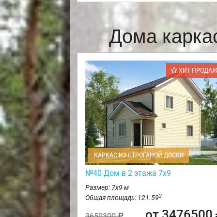
Дома карка
ХИТ ПРОДА
КАРКАС ИЗ СТРОГАНОЙ ДОСКИ
№40 Дом в 2 этажа 7х9
Размер: 7х9 м
2
Общая площадь: 121.59
от 3476500
3650300