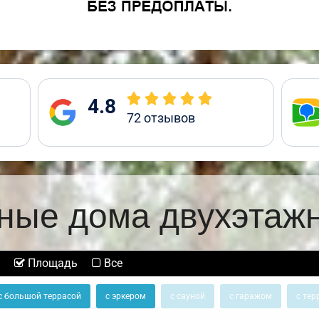
4.8
72
отзывов
ные дома двухэтаж
Площадь
Все
с большой террасой
с эркером
с сауной
с гаражом
с тер