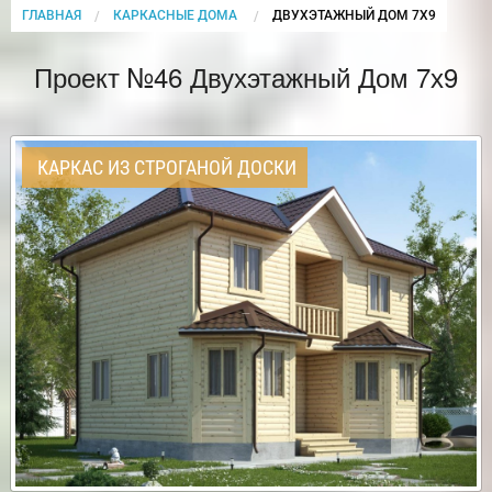
ГЛАВНАЯ
КАРКАСНЫЕ ДОМА
CURRENT:
ДВУХЭТАЖНЫЙ ДОМ 7Х9
Проект №46 Двухэтажный Дом 7х9
КАРКАС ИЗ СТРОГАНОЙ ДОСКИ