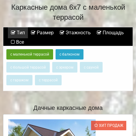
Каркасные дома 6х7 с маленькой
террасой
Тип
Размер
Этажность
Площадь
Все
с маленькой террасой
с балконом
с большой террасой
с эркером
с сауной
с гаражом
с террасой
Дачные каркасные дома
ХИТ ПРОДАЖ