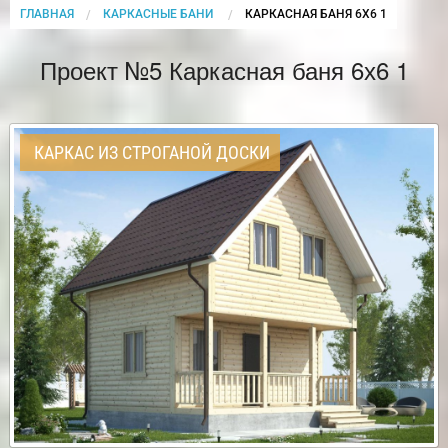
ГЛАВНАЯ
КАРКАСНЫЕ БАНИ
CURRENT:
КАРКАСНАЯ БАНЯ 6Х6 1
Проект №5 Каркасная баня 6х6 1
КАРКАС ИЗ СТРОГАНОЙ ДОСКИ