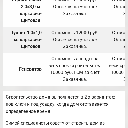
2,0х3,0 м.
Остаётся на участке
Остаёт
каркасно-
Заказчика.
З
щитовая.
Туалет 1,0х1,0
Стоимость 12000 руб.
Стоимо
м. каркасно-
Остаётся на участке
Остаёт
щитовой.
Заказчика.
З
Стоимость аренды на
Стоимо
весь срок строительства
весь сро
Генератор
10000 руб. ГСМ за счёт
10000 р
Заказчика.
З
Строительство дома выполняется в 2-х вариантах:
под ключ и под усадку, когда дом отстаивается
определенное время.
Зимой специалисты советуют строить дом из