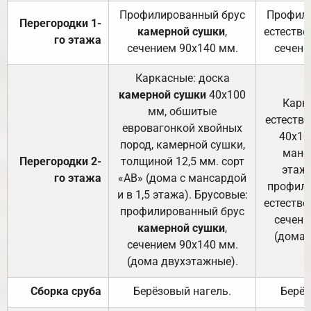
Профилированный брус
Профили
Перегородки 1-
камерной сушки
,
естестве
го этажа
сечением 90х140 мм.
сечени
Каркасные: доска
камерной сушки
40х100
Карк
мм, обшитые
естеств
евровагонкой хвойных
40х10
пород, камерной сушки,
манса
Перегородки 2-
толщиной 12,5 мм. сорт
этажа
го этажа
«АВ» (дома с мансардой
профили
и в 1,5 этажа). Брусовые:
естестве
профилированный брус
сечени
камерной сушки
,
(дома 
сечением 90х140 мм.
(дома двухэтажные).
Сборка сруба
Берёзовый нагель.
Берёз