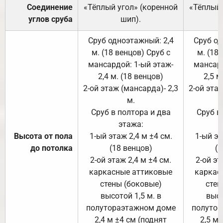
Соединение
«Тёплый угол» (коренной
«Тёплый 
углов сруба
шип).
Сруб одноэтажный: 2,4
Сруб од
м. (18 венцов) Сруб с
м. (18
мансардой: 1-ый этаж-
мансард
2,4 м. (18 венцов)
2,5 м
2-ой этаж (мансарда)- 2,3
2-ой этаж
м.
Сруб в полтора и два
Сруб в
этажа:
Высота от пола
1-ый этаж 2,4 м ±4 см.
1-ый эт
до потолка
(18 венцов)
(1
2-ой этаж 2,4 м ±4 см.
2-ой эт
каркасные аттиковые
каркас
стены (боковые)
стен
высотой 1,5 м. в
высо
полутораэтажном доме
полутор
2,4 м ±4 см (поднят
2,5 м 