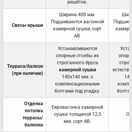
решёток.
Ширина 400 мм.
Шир
Подшиваются вагонкой
Подшива
Свесы крыши
камерной сушки, сорт
камерн
АВ.
Устанавливаются
Уста
опорные столбы из
опорн
строганного бруса
строг
Терраса/балкон
камерной сушки
естеств
(при наличии)
140х140 мм. с
140
компенсационными
компе
болтами под усадку.
болтам
Отделка
Евровагонка камерной
потолка
сушки толщиной 12,5
От
террасы/
мм. сорт АВ.
балкона