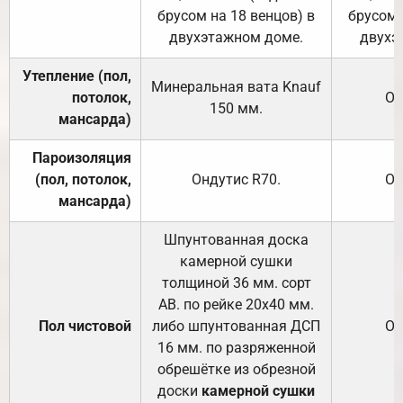
брусом на 18 венцов) в
брусом 
двухэтажном доме.
двухэ
Утепление (пол,
Минеральная вата
Knauf
потолок,
От
150
мм.
мансарда)
Пароизоляция
(пол, потолок,
Ондутис
R70
.
От
мансарда)
Шпунтованная доска
камерной сушки
толщиной 36 мм. сорт
АВ. по рейке 20х40 мм.
Пол чистовой
либо шпунтованная ДСП
От
16 мм. по разряженной
обрешётке из обрезной
доски
камерной сушки