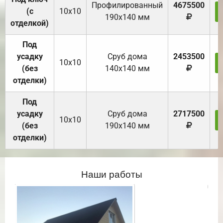
Профилированный
4675500
(с
10х10
190х140 мм
отделкой)
Под
усадку
Cруб дома
2453500
10х10
(без
140х140 мм
отделки)
Под
усадку
Cруб дома
2717500
10х10
(без
190х140 мм
отделки)
Наши работы