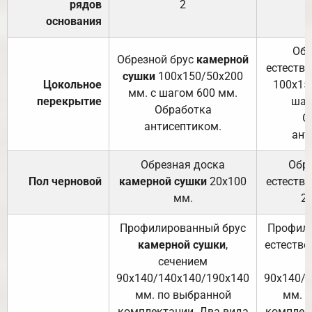
рядов
2
основания
Обр
Обрезной брус
камерной
естеств
сушки
100х150/50х200
Цокольное
100х15
мм. с шагом 600 мм.
перекрытие
шаг
Обработка
О
антисептиком.
ант
Обрезная доска
Обр
Пол черновой
камерной сушки
20х100
естеств
мм.
2
Профилированный брус
Профили
камерной сушки
,
естестве
сечением
с
90х140/140х140/190х140
90х140/
мм. по выбранной
мм. 
комплектации. Два вида
комплек