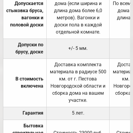
Допускается
дома (если ширина и
По всему
стыковка бруса,
длина дома более 6,0
дома (
вагонки и
метров). Вагонки и
длина 
половой доски
доски пола в каждой
отдельной комнате.
Допуски по
+/- 5 мм.
брусу, доске
Доставка комплекта
Достав
материала в радиусе 500
материал
В стоимость
км. от г. Пестова
км. 
включена
Новгородской области и
Новгоро
сборка дома на вашем
сборка
участке.
Гарантия
5 лет.
Бытовка
строительная
Стоимость 23000 руб.
Стоимо