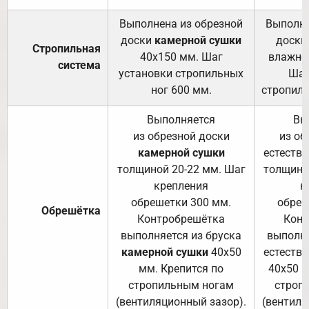
Выполнена из обрезной
Выполне
доски
камерной сушки
доски
Стропильная
40х150 мм. Шаг
влажно
система
установки стропильных
Шаг
ног 600 мм.
стропиль
Выполняется
Вы
из обрезной доски
из об
камерной сушки
естеств
толщиной 20-22 мм. Шаг
толщино
крепления
к
обрешетки 300 мм.
обреш
Обрешётка
Контробрешётка
Конт
выполняется из бруска
выполня
камерной сушки
40х50
естеств
мм. Крепится по
40х50 м
стропильным ногам
строп
(вентиляционный зазор).
(вентиля