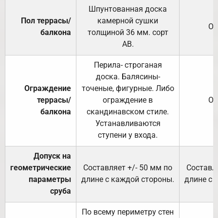
Шпунтованная доска
Пол террасы/
камерной сушки
От
балкона
толщиной 36 мм. сорт
АВ.
Перила- строганая
доска. Балясины-
Ограждение
точеные, фигурные. Либо
террасы/
ограждение в
От
балкона
скандинавском стиле.
Устанавливаются
ступени у входа.
Допуск на
геометрические
Составляет +/- 50 мм по
Составля
параметры
длине с каждой стороны.
длине с 
сруба
По всему периметру стен