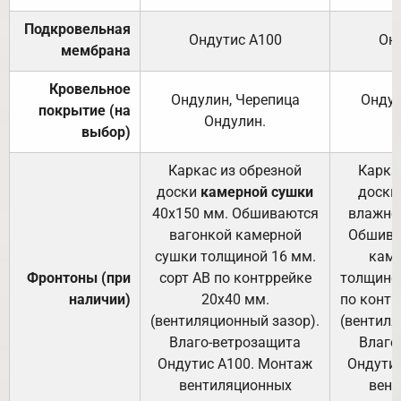
Подкровельная
Ондутис А100
Он
мембрана
Кровельное
Ондулин, Черепица
Ондул
покрытие (на
Ондулин.
выбор)
Каркас из обрезной
Карка
доски
камерной сушки
доски
40х150 мм. Обшиваются
влажно
вагонкой камерной
Обшива
сушки толщиной 16 мм.
каме
Фронтоны (при
сорт АВ по контррейке
толщиной
наличии)
20х40 мм.
по контр
(вентиляционный зазор).
(вентиля
Влаго-ветрозащита
Влаго
Ондутис А100. Монтаж
Ондути
вентиляционных
вент