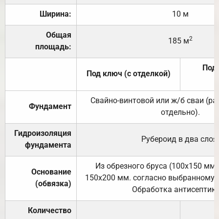
Ширина:
10 м
Общая
2
185 м
площадь:
Под 
Под ключ (с отделкой)
Свайно-винтовой или ж/б сваи (р
Фундамент
отдельно).
Гидроизоляция
Рубероид в два слоя
фундамента
Из обрезного бруса (100х150 мм.
Основание
150х200 мм. согласно выбранному с
(обвязка)
Обработка антисептик
Количество