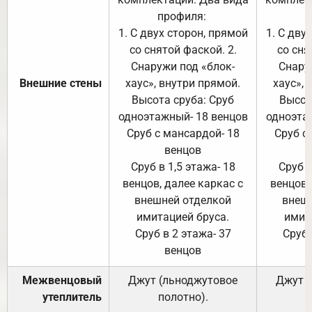
профиля:
п
1. С двух сторон, прямой
1. С дву
со снятой фаской. 2.
со сня
Снаружи под «блок-
Снару
Внешние стены
хаус», внутри прямой.
хаус», 
Высота сруба: Сруб
Высот
одноэтажный- 18 венцов
одноэта
Сруб с мансардой- 18
Сруб с
венцов
Сруб в 1,5 этажа- 18
Сруб в
венцов, далее каркас с
венцов,
внешней отделкой
внеш
имитацией бруса.
имит
Сруб в 2 этажа- 37
Сруб 
венцов
Межвенцовый
Джут (льноджутовое
Джут 
утеплитель
полотно).
п