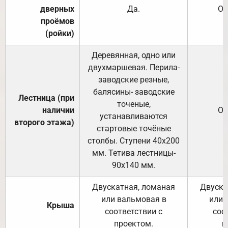
дверных
Да.
От
проёмов
(ройки)
Деревянная, одно или
двухмаршевая. Перила-
заводские резные,
балясины- заводские
Лестница (при
точеные,
наличии
От
устанавливаются
второго этажа)
стартовые точёные
столбы. Ступени 40х200
мм. Тетива лестницы-
90х140 мм.
Двускатная, ломаная
Двуска
или вальмовая в
или 
Крыша
соответствии с
соо
проектом.
п