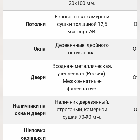
20х100 мм.
Евровагонка камерной
Потолки
сушки толщиной 12,5
От
мм. сорт АВ.
Деревянные, двойного
Окна
От
остекления.
Входная- металлическая,
утеплённая (Россия).
Двери
От
Межкомнатные-
филёнчатые.
Наличник деревянный,
Наличники на
строганый, камерной
От
окна и двери
сушки 70-90 мм.
Шиповка
оконных и