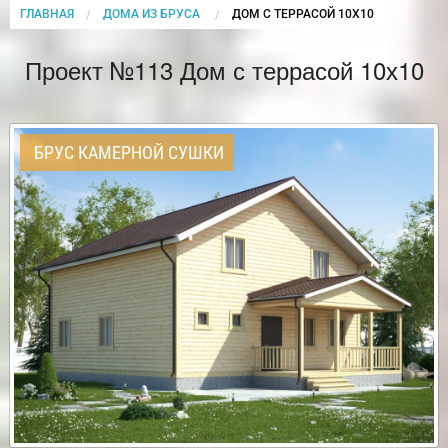
ГЛАВНАЯ
ДОМА ИЗ БРУСА
CURRENT:
ДОМ С ТЕРРАСОЙ 10Х10
Проект №113 Дом с террасой 10х10
БРУС КАМЕРНОЙ СУШКИ