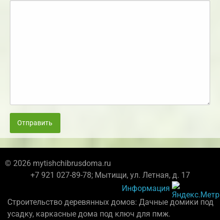
Отправить
© 2026 mytishchibrusdoma.ru
+7 921 027-89-78; Мытищи, ул. Летная, д. 17
Информация
Строительство деревянных домов: Дачные домики под
усадку, каркасные дома под ключ для пмж.