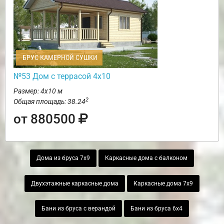
БРУС КАМЕРНОЙ СУШКИ
№53 Дом с террасой 4х10
Размер: 4х10 м
2
Общая площадь: 38.24
от 880500
Дома из бруса 7х9
Каркасные дома с балконом
Двухэтажные каркасные дома
Каркасные дома 7х9
Бани из бруса с верандой
Бани из бруса 6х4