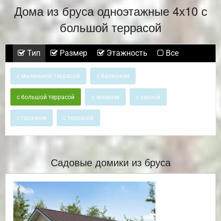
Дома из бруса одноэтажные 4х10 с
большой террасой
Тип
Размер
Этажность
Все
с маленькой террасой
с балконом
с большой террасой
с эркером
с сауной
с гаражом
с террасой
Садовые домики из бруса