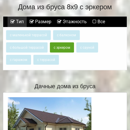
Дома из бруса 8х9 с эркером
Тип
Размер
Этажность
Все
с маленькой террасой
с балконом
с большой террасой
с эркером
с сауной
с гаражом
с террасой
Дачные дома из бруса