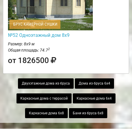
БРУС КАМЕРНОЙ СУШКИ
№52 Одноэтажный дом 8х9
Размер: 8х9 м
2
Общая площадь: 74.7
от 1826500
Двухэтажные дома из бруса
Дома из бруса 6х4
Каркасные дома с террасой
Каркасные дома 6х4
Каркасные дома 6х8
Бани из бруса 6х8