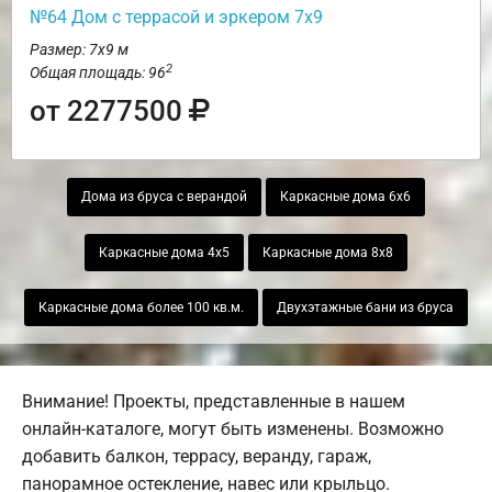
№64 Дом с террасой и эркером 7х9
Размер: 7х9 м
2
Общая площадь: 96
от 2277500
Дома из бруса с верандой
Каркасные дома 6х6
Каркасные дома 4х5
Каркасные дома 8х8
Каркасные дома более 100 кв.м.
Двухэтажные бани из бруса
Внимание! Проекты, представленные в нашем
онлайн-каталоге, могут быть изменены. Возможно
добавить балкон, террасу, веранду, гараж,
панорамное остекление, навес или крыльцо.