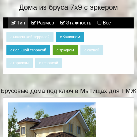
Дома из бруса 7х9 с эркером
Тип
Размер
Этажность
Все
с маленькой террасой
с балконом
с большой террасой
с эркером
с сауной
с гаражом
с террасой
Брусовые дома под ключ в Мытищах для ПМЖ