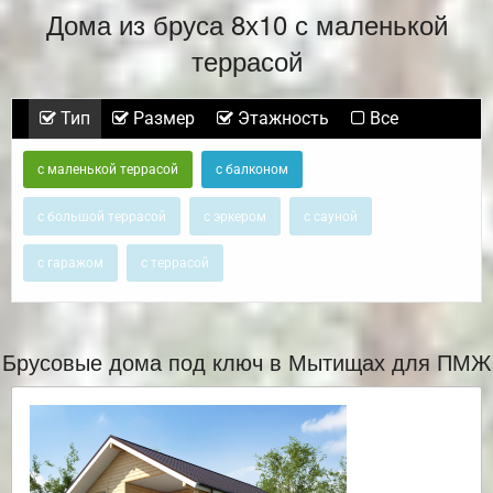
Дома из бруса 8х10 с маленькой
террасой
Тип
Размер
Этажность
Все
с маленькой террасой
с балконом
с большой террасой
с эркером
с сауной
с гаражом
с террасой
Брусовые дома под ключ в Мытищах для ПМЖ