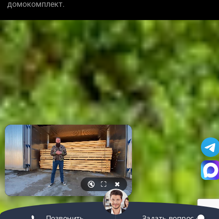
домокомплект.
🔇
⛶
✖
Позвонить
Задать вопрос