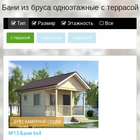
Бани из бруса одноэтажные с террасой
Тип
Размер
Этажность
Все
с террасой
с балконом
с верандой
БРУС КАМЕРНОЙ СУШКИ
№13 Баня 6х4