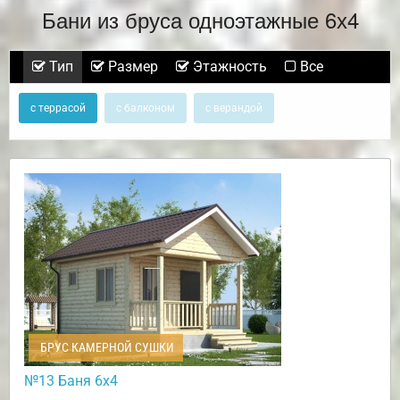
Бани из бруса одноэтажные 6х4
Тип
Размер
Этажность
Все
с террасой
с балконом
с верандой
БРУС КАМЕРНОЙ СУШКИ
№13 Баня 6х4