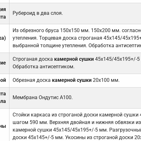
ция
Рубероид в два слоя.
та
Из обрезного бруса 150х150 мм. 150х200 мм. соглас
ка)
утепления. Торцевая доска строганая 45х145/45х195+
выбранной толщине утепления. Обработка антисепти
Строганая доска
камерной сушки
45х145/45х195+/-5
тие
Обработка антисептиком.
вой
Обрезная доска
камерной сушки
20х100 мм.
ита
Мембрана Ондутис А100.
ола
Стойки каркаса из строганой доски камерной сушки 
шагом 590 мм. Верхняя двойная и нижняя обвязки из
ены
камерной сушки 45х145/45х195+/-5 мм. Разгрузочный
доски 45х145+/-5 мм. Укосины из строганой доски 20