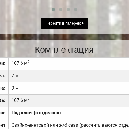
Перейти в галерею
Комплектация
2
ки:
107.6 м
на:
7 м
на:
9 м
2
дь:
107.6 м
ние
Под ключ (с отделкой)
нт
Свайно-винтовой или ж/б сваи (рассчитываются отде