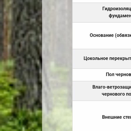
Гидроизоля
фундамен
Основание (обвяз
Цокольное перекры
Пол черно
Влаго-ветрозащ
чернового п
Внешние ст