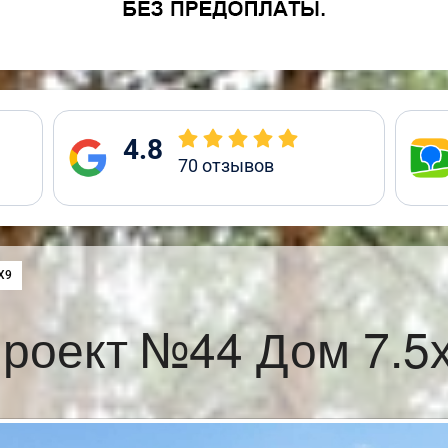
4.8
70
отзывов
:
Х9
роект №44 Дом 7.5