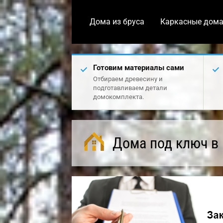
Дома из бруса
Каркасные дом
Готовим материалы сами
Отбираем древесину и
подготавливаем детали
домокомплекта.
Дома под ключ в