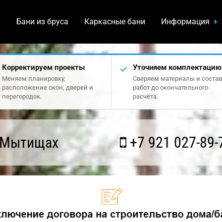
а
Бани из бруса
Каркасные бани
Информация
Корректируем проекты
Уточняем комплектацию
Меняем планировку,
Сверяем материалы и состав
расположение окон, дверей и
работ до окончательного
перегородок.
расчёта.
 Мытищах
+7 921 027-89-