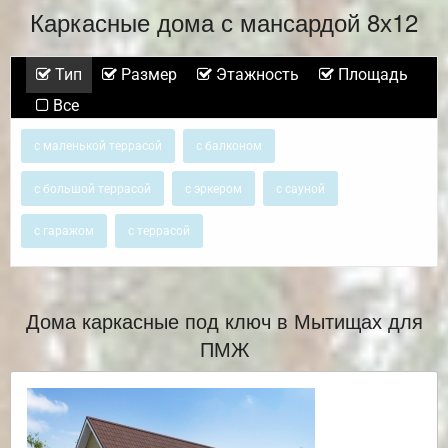
Каркасные дома с мансардой 8х12
Тип
Размер
Этажность
Площадь
Все
с маленькой террасой
с балконом
с большой террасой
с эркером
с сауной
с гаражом
с террасой
Дома каркасные под ключ в Мытищах для
ПМЖ