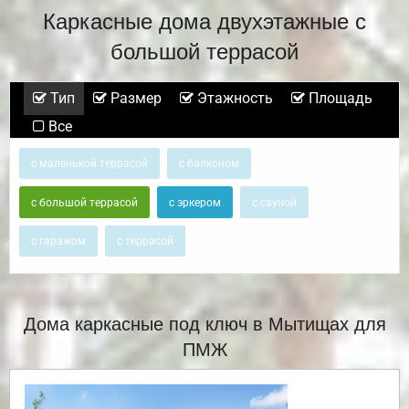
Каркасные дома двухэтажные с
большой террасой
Тип
Размер
Этажность
Площадь
Все
с маленькой террасой
с балконом
с большой террасой
с эркером
с сауной
с гаражом
с террасой
Дома каркасные под ключ в Мытищах для
ПМЖ