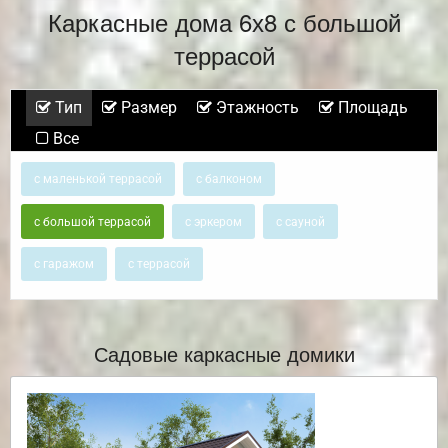
Каркасные дома 6х8 с большой
террасой
Тип
Размер
Этажность
Площадь
Все
с маленькой террасой
с балконом
с большой террасой
с эркером
с сауной
с гаражом
с террасой
Садовые каркасные домики