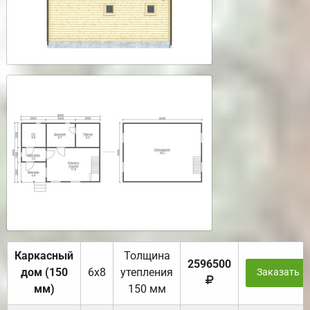
Каркасный
Толщина
2596500
дом (150
6х8
утепления
Заказать
мм)
150 мм