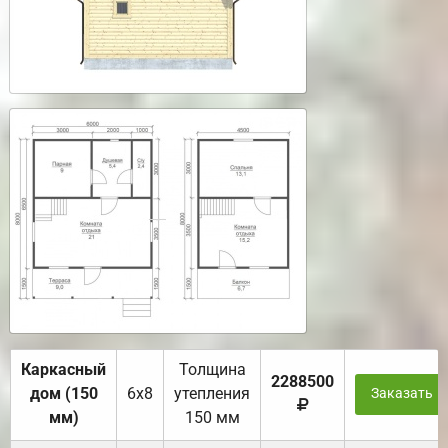
Каркасный
Толщина
2288500
дом (150
6х8
утепления
Заказать
мм)
150 мм