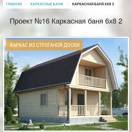
ГЛАВНАЯ
КАРКАСНЫЕ БАНИ
CURRENT:
КАРКАСНАЯ БАНЯ 6Х8 2
Проект №16 Каркасная баня 6х8 2
КАРКАС ИЗ СТРОГАНОЙ ДОСКИ