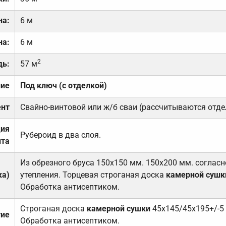
на:
6 м
на:
6 м
2
дь:
57 м
ние
Под ключ (с отделкой)
нт
Свайно-винтовой или ж/б сваи (рассчитываются отде
ция
Рубероид в два слоя.
та
Из обрезного бруса 150х150 мм. 150х200 мм. соглас
ка)
утепления. Торцевая строганая доска
камерной сушк
Обработка антисептиком.
Строганая доска
камерной сушки
45х145/45х195+/-5
тие
Обработка антисептиком.