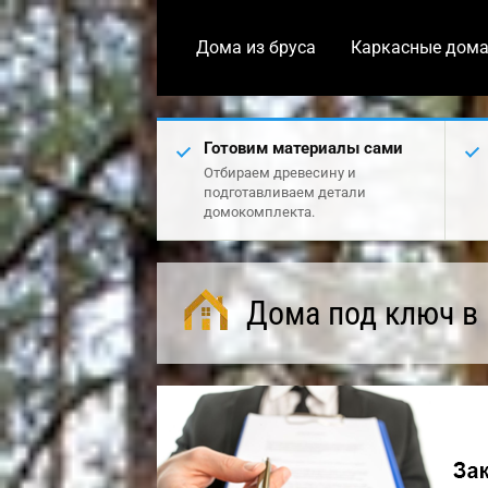
Дома из бруса
Каркасные дом
Готовим материалы сами
Отбираем древесину и
подготавливаем детали
домокомплекта.
Дома под ключ в