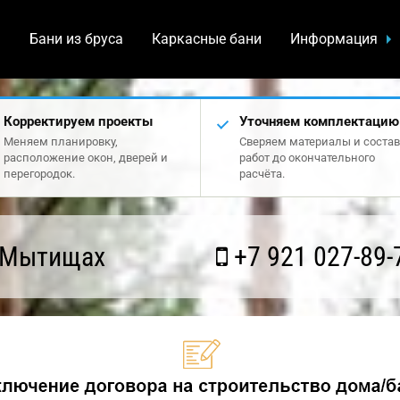
а
Бани из бруса
Каркасные бани
Информация
Корректируем проекты
Уточняем комплектацию
Меняем планировку,
Сверяем материалы и состав
расположение окон, дверей и
работ до окончательного
перегородок.
расчёта.
 Мытищах
+7 921 027-89-