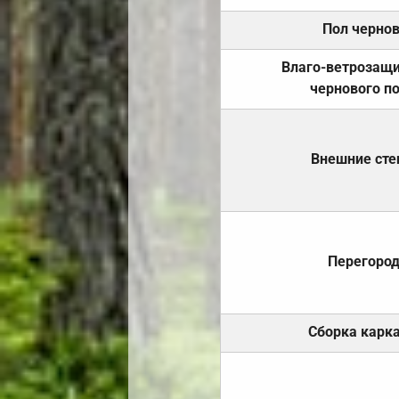
Пол черно
Влаго-ветрозащ
чернового п
Внешние ст
Перегоро
Сборка карк