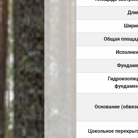
Дли
Шири
Общая площа
Исполне
Фундаме
Гидроизоля
фундамен
Основание (обвяз
Цокольное перекры