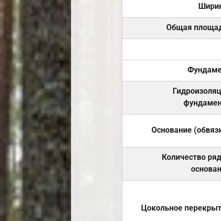
Шири
Общая площа
Фундаме
Гидроизоля
фундамен
Основание (обвяз
Количество ря
основа
Цокольное перекры