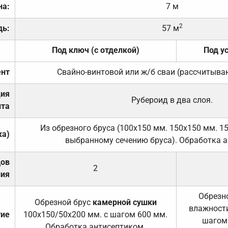
на:
7 м
2
дь:
57 м
Под ключ (с отделкой)
Под у
нт
Свайно-винтовой или ж/б сваи (рассчитыва
ция
Рубероид в два слоя.
та
Из обрезного бруса (100х150 мм. 150х150 мм. 1
ка)
выбранному сечению бруса). Обработка а
дов
2
ния
Обрезно
Обрезной брус
камерной сушки
влажности
тие
100х150/50х200 мм. с шагом 600 мм.
шагом
Обработка антисептиком.