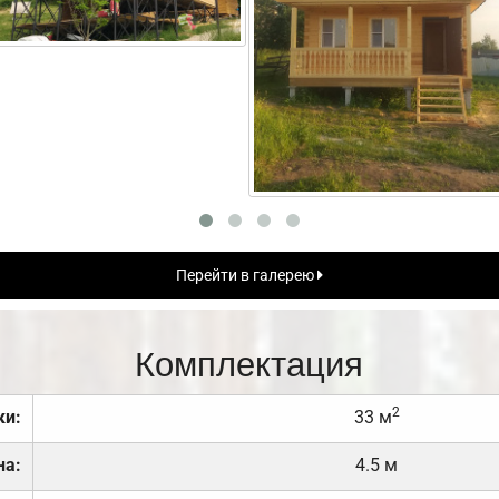
Перейти в галерею
Комплектация
2
ки:
33 м
на:
4.5 м