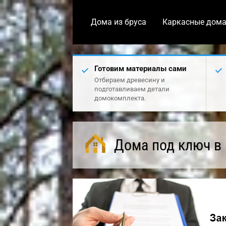
Дома из бруса
Каркасные дом
Готовим материалы сами
Отбираем древесину и
подготавливаем детали
домокомплекта.
Дома под ключ в