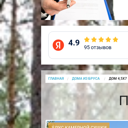
4.9
95
отзывов
ГЛАВНАЯ
ДОМА ИЗ БРУСА
CURRENT:
ДОМ 4,5Х7
П
БРУС КАМЕРНОЙ СУШКИ