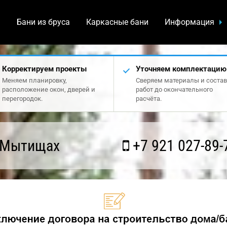
а
Бани из бруса
Каркасные бани
Информация
Корректируем проекты
Уточняем комплектацию
Меняем планировку,
Сверяем материалы и состав
расположение окон, дверей и
работ до окончательного
перегородок.
расчёта.
 Мытищах
+7 921 027-89-