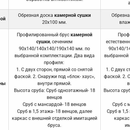
Обрезная доска
камерной сушки
Обрезна
вой
20х100 мм.
влаж
Профилированный брус
камерной
Проф
сушки
, сечением
естественн
90х140/140х140/190х140 мм. по
90х140/1
выбранной комплектации. Два вида
выбранной 
профиля:
1. С двух сторон, прямой со снятой
1. С двух 
фаской. 2. Снаружи под «блок- хаус»,
фаской. 2. 
ены
внутри прямой.
в
Высота сруба: Сруб одноэтажный- 18
Высота сруб
венцов
Сруб с мансардой- 18 венцов
Сруб с 
Сруб в 1,5 этажа- 18 венцов, далее
Сруб в 1,5
каркас с внешней отделкой имитацией
каркас
бруса.
им