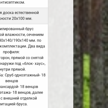
антисептиком.
я доска естественной
ности 20х100 мм.
илированный брус
ой влажности, сечением
40х140/190х140 мм. по
комплектации. Два вида
профиля:
сторон, прямой со снятой
Снаружи под «блок- хаус»,
нутри прямой.
а: Сруб одноэтажный- 18
венцов
мансардой- 18 венцов
 этажа- 18 венцов, далее
 с внешней отделкой
итацией бруса.