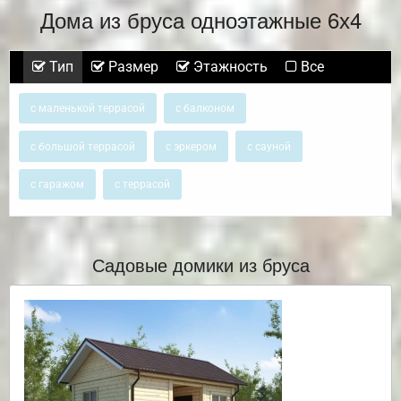
Дома из бруса одноэтажные 6х4
Тип
Размер
Этажность
Все
с маленькой террасой
с балконом
с большой террасой
с эркером
с сауной
с гаражом
с террасой
Садовые домики из бруса