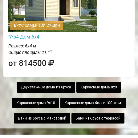
БРУС КАМЕРНОЙ СУШКИ
№54 Дом 6х4
Размер: 6х4 м
2
Общая площадь: 21.1
от 814500
Двухэтажные дома из бруса
Каркасные дома 8х9
Каркасные дома 9х10
Каркасные дома более 100 кв.м.
Бани из бруса с мансардой
Бани из бруса с террасой