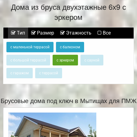
Дома из бруса двухэтажные 6х9 с
эркером
Тип
Размер
Этажность
Все
с маленькой террасой
с балконом
с большой террасой
с эркером
с сауной
с гаражом
с террасой
Брусовые дома под ключ в Мытищах для ПМЖ