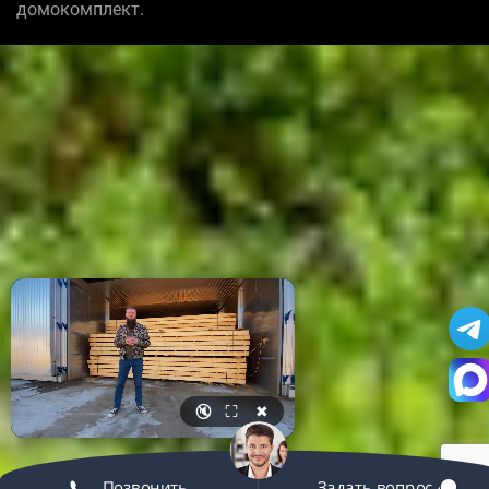
домокомплект.
🔇
⛶
✖
Позвонить
Задать вопрос