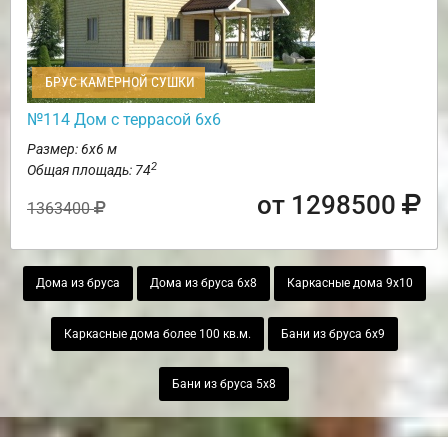
БРУС КАМЕРНОЙ СУШКИ
№114 Дом с террасой 6х6
Размер: 6х6 м
2
Общая площадь: 74
от 1298500
1363400
Дома из бруса
Дома из бруса 6х8
Каркасные дома 9х10
Каркасные дома более 100 кв.м.
Бани из бруса 6х9
Бани из бруса 5х8