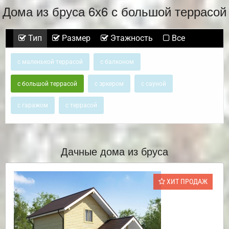
Дома из бруса 6х6 с большой террасой
Тип
Размер
Этажность
Все
с маленькой террасой
с балконом
с большой террасой
с эркером
с сауной
с гаражом
с террасой
Дачные дома из бруса
ХИТ ПРОДАЖ